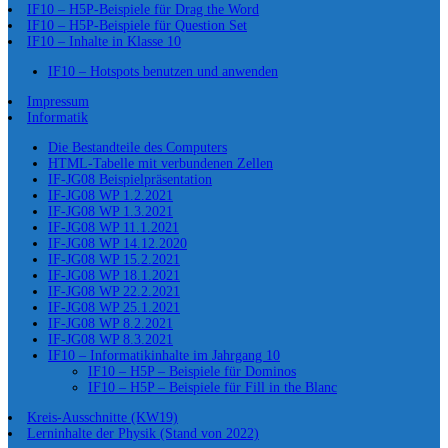
IF10 – H5P-Beispiele für Drag the Word
IF10 – H5P-Beispiele für Question Set
IF10 – Inhalte in Klasse 10
IF10 – Hotspots benutzen und anwenden
Impressum
Informatik
Die Bestandteile des Computers
HTML-Tabelle mit verbundenen Zellen
IF-JG08 Beispielpräsentation
IF-JG08 WP 1.2.2021
IF-JG08 WP 1.3.2021
IF-JG08 WP 11.1.2021
IF-JG08 WP 14.12.2020
IF-JG08 WP 15.2.2021
IF-JG08 WP 18.1.2021
IF-JG08 WP 22.2.2021
IF-JG08 WP 25.1.2021
IF-JG08 WP 8.2.2021
IF-JG08 WP 8.3.2021
IF10 – Informatikinhalte im Jahrgang 10
IF10 – H5P – Beispiele für Dominos
IF10 – H5P – Beispiele für Fill in the Blanc
Kreis-Ausschnitte (KW19)
Lerninhalte der Physik (Stand von 2022)