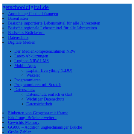
getschooldigital.de
Anmeldung für die Lösungen
Basenfasten
Basische importierte Lebensmittel für alle Jahreszeiten
Basische regionale Lebensmittel für alle Jahreszeiten
Basisches Knäckebrot
Datenschutz
Digitale Medien
Der Medienkompetenzrahmen NRW
Latex-Abkürzungen
Logineo NRW LMS
Mobile Apps
Explain Everything (EDU)
Wakelet
Programmieren
Programmieren mit Scratch
Datenschutz
Datenschutz einfach erklärt
Wichtiger Datenschutz
Datensicherheit
Einbetten von Geogebra mit iframe
Erklärung: Brüche erweitern
Gewichts-Memory
GG006 – Addition ungleichnamiger Brüche
Große Zahlen