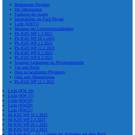
Bedeutende Physiker
Die Jahreszeiten
Funktion des Auges
Inhaltsfelder im Fach Physik
Licht (KW15)
Messung der Lichtgeschwindigkeit
Ph-JG05 WP 1.3.2021
Ph-JG05 WP 18.1.2021
Ph-JG05 WP 2.2.2021
Ph-JG05 WP 22.2.2021
Ph-JG05 WP 8.2.2021
Ph-JG05 WP 8.3.2021
Sonstige Leistungen im Physikunterricht
Tag und Nacht
Quiz zu berühmten Physikern
Quiz zum Magnetismus
Ph-JG05 WP 11.1.2021
Licht (KW 16)
Licht (KW 17)
Licht (KW18)
Licht (KW20)
Licht (KW21)
M-JG05 WP 16.2.2021
M-JG05 WP 2.3.2021
M-JG05 WP 20.1.2021
M-JG05 WP 25.1.2021
M-JG06-K02 – 13 – Lösung der Aufgaben aus dem Buch