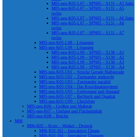
M05-neu-K05-L07 – SPN05 – S131 – A5 links
M05-neu-K05-L07 – SPN05 – S131 – A5
rechts
M05-neu-K05-L07 – SPN05 – S131 – A6 links
M05-neu-K05-L07 – SPN05 – S131 – A6
rechts
M05-neu-K05-L07 – SPN05 – S131 – A7
rechts
M05-neu-K05-L08 – Lösungen
M05-neu-K05-L09 – Lösungen
M05-neu-K05-L09 – SPN05 – S138 – A1
M05-neu-K05-L09 – SPN05 – S138 – A2
M05-neu-K05-L09 – SPN05 – S138 – A3
M05-neu-K05-L09 – SPN05 – S138 – A4
M05-neu-K05-U01 – Strecke Gerade Halbgerade
M05-neu-K05-U02 – Zueinander senkrecht
M05-neu-K05-U03 – Zueinander parallel
M05-neu-K05-U04 – Das Koordinatensystem
M05-neu-K05-U05 – Entfernung und Abstand
M05-neu-K05-U07 – Rechteck und Quadrat
M05-neu-K05-U09 – Checkliste
M05-neu-K06 – Größen und Maßstab
M05-neu-K07 – Umfang und Flächeninhalt
M05-neu-K08 – Brüche
M06
M06-K01 – Kreis – Winkel – Dreieck
M06-K01-I02 – Interaktive Übung
M06-K01-I04 – Interaktive Übungen