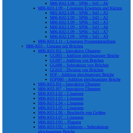
M06-K02-L08 – SP06 – S41 – A6
M06-K02-L09 – Lösungen Erweitern und Kürzen
M02-K02-L09 – SP06 – S43 – A5
M06-K02-L09 – SP06 – S43 – A2
M06-K02-L09 – SP06 – S43 – A3
M06-K02-L09 – SP06 – S43 – A6
M06-K02-L09 – SP06 – S43 – A7
M06-K02-L09 – SP06 – S43 – A9
M06-K02-L11 – Lösungen Prozentdarstellung
M06-K03 – Umgang mit Brüchen
M06-K03-I02 – Interaktive Übungen
GG003 – Addition gleichnamiger Brüche
GG007 – Addition von Brüchen
GG008 – Subtraktion von Brüchen
GG010 – Division von Brüchen
H5P – Addition gleichnamiger Brüche
H5P080 – Addition gleichnamiger Brüche
M06-K03-I03 – Interaktive Übungen
M06-K03-I07 – Interaktive Übungen
M06-K03-L02 – Lösungen
M06-K03-L03 – Lösungen
M06-K03-L04 – Lösungen
M06-K03-L05 – Lösungen
M06-K03-L06 – Bruchteile von Größen
M06-K03-L07 – Lösungen
M06-K03-U01 – Planung
M06-K03-U02 – Addieren – Subtrahieren
gleichnamiger Brüche