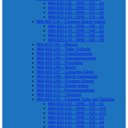
M06-K02-L05 – SP06 – S35 – A1
M06-K02-L05 – SP06 – S35 – A2
M06-K02-L05 – SP06 – S35 – A3
M06-K02-L05 – SP06 – S36 – A6
M06-K02-L10 – Lösungen Brüche ordnen
M06-K02-L10 – SP06 – S46 – A1
M06-K02-L10 – SP06 – S46 – A2
M06-K02-L10 – SP06 – S46 – A5
M06-K02-L10 – SP06 – S46 – A9
M06-K02-U01 – Planung
M06-K02-U02 – Teiler Vielfache
M06-K02-U03 – Endziffernregeln
M06-K02-U04 – Quersummenregeln
M06-K02-U05 – Primzahlen
M06-K02-U06 – Brüche
M06-K02-U07 – Gemischte Zahlen
M06-K02-U08 – Brüche Zahlenstrahl
M06-K02-U09 – Erweitern Kürzen
M06-K02-U10 – Brüche ordnen
M06-K02-U11 – Prozentdarstellung
M06-K02-U12 – Checkliste
M06-K02-L02 – Lösungen Teiler und Vielfache
M06-K02-L02 – SP06 – S28 – A1
M06-K02-L02 – SP06 – S29 – A10
M06-K02-L02 – SP06 – S29 – A12
M06-K02-L02 – SP06 – S29 – A3
M06-K02-L02 – SP06 – S29 – A4
M06-K02-L02 – SP06 – S29 – A6