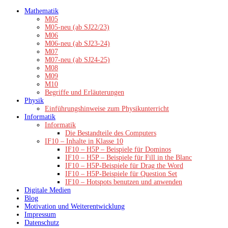
Zum
Mathematik
Inhalt
M05
springen
M05-neu (ab SJ22/23)
M06
M06-neu (ab SJ23-24)
M07
M07-neu (ab SJ24-25)
M08
M09
M10
Begriffe und Erläuterungen
Physik
Einführungshinweise zum Physikunterricht
Informatik
Informatik
Die Bestandteile des Computers
IF10 – Inhalte in Klasse 10
IF10 – H5P – Beispiele für Dominos
IF10 – H5P – Beispiele für Fill in the Blanc
IF10 – H5P-Beispiele für Drag the Word
IF10 – H5P-Beispiele für Question Set
IF10 – Hotspots benutzen und anwenden
Digitale Medien
Blog
Motivation und Weiterentwicklung
Impressum
Datenschutz