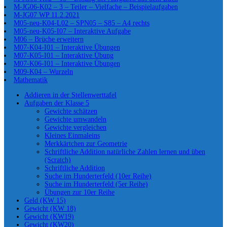
M-JG06-K02 – 3 – Teiler – Vielfache – Beispielaufgaben
M-JG07 WP 11.2.2021
M05-neu-K04-L02 – SPN05 – S85 – A4 rechts
M05-neu-K05-I07 – Interaktive Aufgabe
M06 – Brüche erweitern
M07-K04-I01 – Interaktive Übungen
M07-K05-I01 – Interaktive Übung
M07-K06-I01 – Interaktive Übungen
M09-K04 – Wurzeln
Mathematik
Addieren in der Stellenwerttafel
Aufgaben der Klasse 5
Gewichte schätzen
Gewichte umwandeln
Gewichte vergleichen
Kleines Einmaleins
Merkkärtchen zur Geometrie
Schriftliche Addition natürliche Zahlen lernen und üben
(Scratch)
Schriftliche Addition
Suche im Hunderterfeld (10er Reihe)
Suche im Hunderterfeld (5er Reihe)
Übungen zur 10er Reihe
Geld (KW 15)
Gewicht (KW 18)
Gewicht (KW19)
Gewicht (KW20)