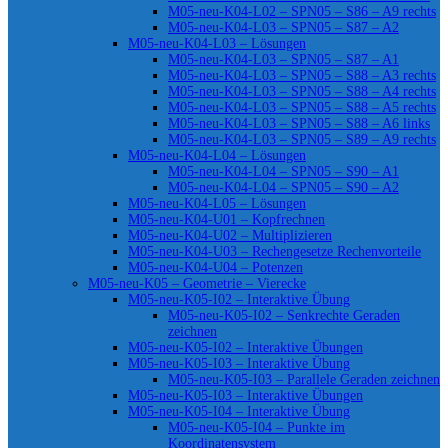
M05-neu-K04-L02 – SPN05 – S86 – A9 rechts
M05-neu-K04-L03 – SPN05 – S87 – A2
M05-neu-K04-L03 – Lösungen
M05-neu-K04-L03 – SPN05 – S87 – A1
M05-neu-K04-L03 – SPN05 – S88 – A3 rechts
M05-neu-K04-L03 – SPN05 – S88 – A4 rechts
M05-neu-K04-L03 – SPN05 – S88 – A5 rechts
M05-neu-K04-L03 – SPN05 – S88 – A6 links
M05-neu-K04-L03 – SPN05 – S89 – A9 rechts
M05-neu-K04-L04 – Lösungen
M05-neu-K04-L04 – SPN05 – S90 – A1
M05-neu-K04-L04 – SPN05 – S90 – A2
M05-neu-K04-L05 – Lösungen
M05-neu-K04-U01 – Kopfrechnen
M05-neu-K04-U02 – Multiplizieren
M05-neu-K04-U03 – Rechengesetze Rechenvorteile
M05-neu-K04-U04 – Potenzen
M05-neu-K05 – Geometrie – Vierecke
M05-neu-K05-I02 – Interaktive Übung
M05-neu-K05-I02 – Senkrechte Geraden
zeichnen
M05-neu-K05-I02 – Interaktive Übungen
M05-neu-K05-I03 – Interaktive Übung
M05-neu-K05-I03 – Parallele Geraden zeichnen
M05-neu-K05-I03 – Interaktive Übungen
M05-neu-K05-I04 – Interaktive Übung
M05-neu-K05-I04 – Punkte im
Koordinatensystem