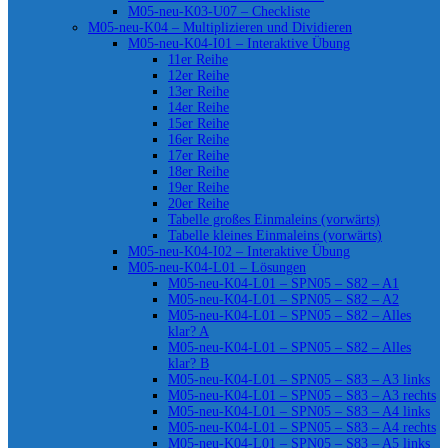
M05-neu-K03-U07 – Checkliste
M05-neu-K04 – Multiplizieren und Dividieren
M05-neu-K04-I01 – Interaktive Übung
11er Reihe
12er Reihe
13er Reihe
14er Reihe
15er Reihe
16er Reihe
17er Reihe
18er Reihe
19er Reihe
20er Reihe
Tabelle großes Einmaleins (vorwärts)
Tabelle kleines Einmaleins (vorwärts)
M05-neu-K04-I02 – Interaktive Übung
M05-neu-K04-L01 – Lösungen
M05-neu-K04-L01 – SPN05 – S82 – A1
M05-neu-K04-L01 – SPN05 – S82 – A2
M05-neu-K04-L01 – SPN05 – S82 – Alles
klar? A
M05-neu-K04-L01 – SPN05 – S82 – Alles
klar? B
M05-neu-K04-L01 – SPN05 – S83 – A3 links
M05-neu-K04-L01 – SPN05 – S83 – A3 rechts
M05-neu-K04-L01 – SPN05 – S83 – A4 links
M05-neu-K04-L01 – SPN05 – S83 – A4 rechts
M05-neu-K04-L01 – SPN05 – S83 – A5 links