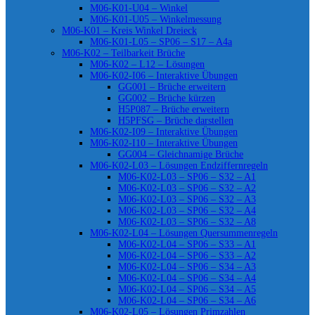
M06-K01-U04 – Winkel
M06-K01-U05 – Winkelmessung
M06-K01 – Kreis Winkel Dreieck
M06-K01-L05 – SP06 – S17 – A4a
M06-K02 – Teilbarkeit Brüche
M06-K02 – L12 – Lösungen
M06-K02-I06 – Interaktive Übungen
GG001 – Brüche erweitern
GG002 – Brüche kürzen
H5P087 – Brüche erweitern
H5PFSG – Brüche darstellen
M06-K02-I09 – Interaktive Übungen
M06-K02-I10 – Interaktive Übungen
GG004 – Gleichnamige Brüche
M06-K02-L03 – Lösungen Endziffernregeln
M06-K02-L03 – SP06 – S32 – A1
M06-K02-L03 – SP06 – S32 – A2
M06-K02-L03 – SP06 – S32 – A3
M06-K02-L03 – SP06 – S32 – A4
M06-K02-L03 – SP06 – S32 – A8
M06-K02-L04 – Lösungen Quersummenregeln
M06-K02-L04 – SP06 – S33 – A1
M06-K02-L04 – SP06 – S33 – A2
M06-K02-L04 – SP06 – S34 – A3
M06-K02-L04 – SP06 – S34 – A4
M06-K02-L04 – SP06 – S34 – A5
M06-K02-L04 – SP06 – S34 – A6
M06-K02-L05 – Lösungen Primzahlen