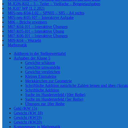
M-JG06-K02 – 3 – Teiler – Vielfache – Beispielaufgaben
M-JG07 WP 11.2.2021
M05-neu-K04-L02 – SPN05 – S85 – A4 rechts
M05-neu-K05-I07 – Interaktive Aufgabe
M06 – Brüche erweitern
M07-K04-I01 – Interaktive Übungen
M07-K05-I01 – Interaktive Übung
M07-K06-I01 – Interaktive Übungen
M09-K04 – Wurzeln
Mathematik
Addieren in der Stellenwerttafel
Aufgaben der Klasse 5
Gewichte schätzen
Gewichte umwandeln
Gewichte vergleichen
Kleines Einmaleins
Merkkärtchen zur Geometrie
Schriftliche Addition natürliche Zahlen lernen und üben (Scrat
Schriftliche Addition
Suche im Hunderterfeld (10er Reihe)
Suche im Hunderterfeld (5er Reihe)
Übungen zur 10er Reihe
Geld (KW 15)
Gewicht (KW 18)
Gewicht (KW19)
Gewicht (KW20)
Kompetenzen in Mathematik