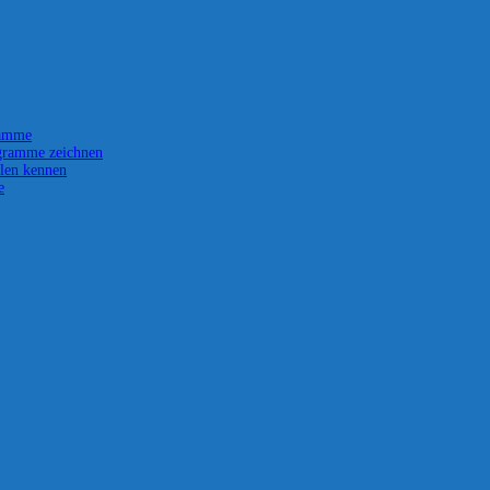
ramme
gramme zeichnen
len kennen
e