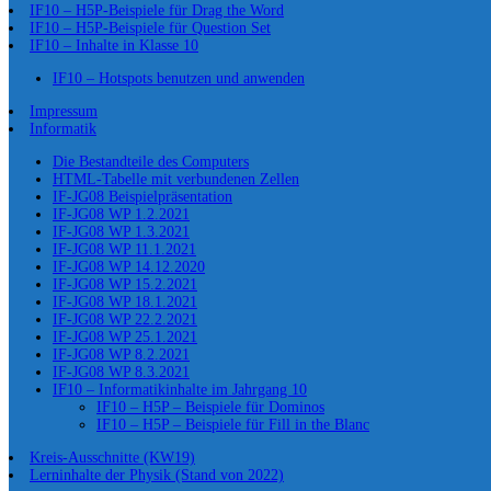
IF10 – H5P-Beispiele für Drag the Word
IF10 – H5P-Beispiele für Question Set
IF10 – Inhalte in Klasse 10
IF10 – Hotspots benutzen und anwenden
Impressum
Informatik
Die Bestandteile des Computers
HTML-Tabelle mit verbundenen Zellen
IF-JG08 Beispielpräsentation
IF-JG08 WP 1.2.2021
IF-JG08 WP 1.3.2021
IF-JG08 WP 11.1.2021
IF-JG08 WP 14.12.2020
IF-JG08 WP 15.2.2021
IF-JG08 WP 18.1.2021
IF-JG08 WP 22.2.2021
IF-JG08 WP 25.1.2021
IF-JG08 WP 8.2.2021
IF-JG08 WP 8.3.2021
IF10 – Informatikinhalte im Jahrgang 10
IF10 – H5P – Beispiele für Dominos
IF10 – H5P – Beispiele für Fill in the Blanc
Kreis-Ausschnitte (KW19)
Lerninhalte der Physik (Stand von 2022)