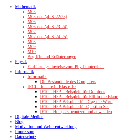
Zum
Mathematik
Inhalt
M05
springen
M05-neu (ab SJ22/23)
M06
M06-neu (ab SJ23-24)
M07
M07-neu (ab SJ24-25)
M08
M09
M10
Begriffe und Erläuterungen
Physik
Einführungshinweise zum Physikunterricht
Informatik
Informatik
Die Bestandteile des Computers
IF10 – Inhalte in Klasse 10
IF10 – H5P – Beispiele für Dominos
IF10 – H5P – Beispiele für Fill in the Blanc
IF10 – H5P-Beispiele für Drag the Word
IF10 – H5P-Beispiele für Question Set
IF10 – Hotspots benutzen und anwenden
Digitale Medien
Blog
Motivation und Weiterentwicklung
Impressum
Datenschutz