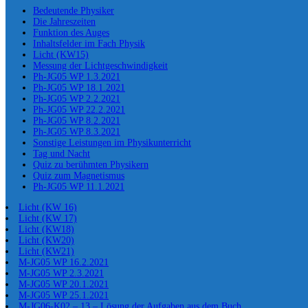
Bedeutende Physiker
Die Jahreszeiten
Funktion des Auges
Inhaltsfelder im Fach Physik
Licht (KW15)
Messung der Lichtgeschwindigkeit
Ph-JG05 WP 1.3.2021
Ph-JG05 WP 18.1.2021
Ph-JG05 WP 2.2.2021
Ph-JG05 WP 22.2.2021
Ph-JG05 WP 8.2.2021
Ph-JG05 WP 8.3.2021
Sonstige Leistungen im Physikunterricht
Tag und Nacht
Quiz zu berühmten Physikern
Quiz zum Magnetismus
Ph-JG05 WP 11.1.2021
Licht (KW 16)
Licht (KW 17)
Licht (KW18)
Licht (KW20)
Licht (KW21)
M-JG05 WP 16.2.2021
M-JG05 WP 2.3.2021
M-JG05 WP 20.1.2021
M-JG05 WP 25.1.2021
M-JG06-K02 – 13 – Lösung der Aufgaben aus dem Buch