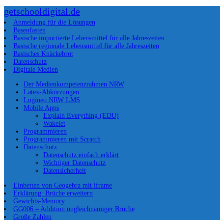
getschooldigital.de
Anmeldung für die Lösungen
Basenfasten
Basische importierte Lebensmittel für alle Jahreszeiten
Basische regionale Lebensmittel für alle Jahreszeiten
Basisches Knäckebrot
Datenschutz
Digitale Medien
Der Medienkompetenzrahmen NRW
Latex-Abkürzungen
Logineo NRW LMS
Mobile Apps
Explain Everything (EDU)
Wakelet
Programmieren
Programmieren mit Scratch
Datenschutz
Datenschutz einfach erklärt
Wichtiger Datenschutz
Datensicherheit
Einbetten von Geogebra mit iframe
Erklärung: Brüche erweitern
Gewichts-Memory
GG006 – Addition ungleichnamiger Brüche
Große Zahlen