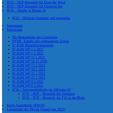
IF10 – H5P-Beispiele für Drag the Word
IF10 – H5P-Beispiele für Question Set
IF10 – Inhalte in Klasse 10
IF10 – Hotspots benutzen und anwenden
Impressum
Informatik
Die Bestandteile des Computers
HTML-Tabelle mit verbundenen Zellen
IF-JG08 Beispielpräsentation
IF-JG08 WP 1.2.2021
IF-JG08 WP 1.3.2021
IF-JG08 WP 11.1.2021
IF-JG08 WP 14.12.2020
IF-JG08 WP 15.2.2021
IF-JG08 WP 18.1.2021
IF-JG08 WP 22.2.2021
IF-JG08 WP 25.1.2021
IF-JG08 WP 8.2.2021
IF-JG08 WP 8.3.2021
IF10 – Informatikinhalte im Jahrgang 10
IF10 – H5P – Beispiele für Dominos
IF10 – H5P – Beispiele für Fill in the Blanc
Kreis-Ausschnitte (KW19)
Lerninhalte der Physik (Stand von 2022)