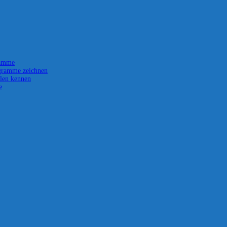
ramme
gramme zeichnen
len kennen
e