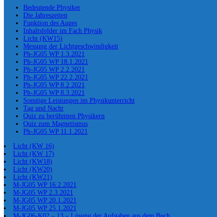
Bedeutende Physiker
Die Jahreszeiten
Funktion des Auges
Inhaltsfelder im Fach Physik
Licht (KW15)
Messung der Lichtgeschwindigkeit
Ph-JG05 WP 1.3.2021
Ph-JG05 WP 18.1.2021
Ph-JG05 WP 2.2.2021
Ph-JG05 WP 22.2.2021
Ph-JG05 WP 8.2.2021
Ph-JG05 WP 8.3.2021
Sonstige Leistungen im Physikunterricht
Tag und Nacht
Quiz zu berühmten Physikern
Quiz zum Magnetismus
Ph-JG05 WP 11.1.2021
Licht (KW 16)
Licht (KW 17)
Licht (KW18)
Licht (KW20)
Licht (KW21)
M-JG05 WP 16.2.2021
M-JG05 WP 2.3.2021
M-JG05 WP 20.1.2021
M-JG05 WP 25.1.2021
M-JG06-K02 – 13 – Lösung der Aufgaben aus dem Buch