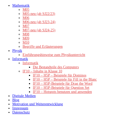
Zum
Mathematik
Inhalt
M05
springen
M05-neu (ab SJ22/23)
M06
M06-neu (ab SJ23-24)
M07
M07-neu (ab SJ24-25)
M08
M09
M10
Begriffe und Erläuterungen
Physik
Einführungshinweise zum Physikunterricht
Informatik
Informatik
Die Bestandteile des Computers
IF10 – Inhalte in Klasse 10
IF10 – H5P – Beispiele für Dominos
IF10 – H5P – Beispiele für Fill in the Blanc
IF10 – H5P-Beispiele für Drag the Word
IF10 – H5P-Beispiele für Question Set
IF10 – Hotspots benutzen und anwenden
Digitale Medien
Blog
Motivation und Weiterentwicklung
Impressum
Datenschutz