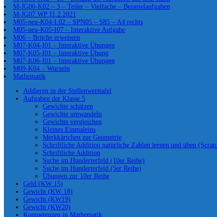
M-JG06-K02 – 3 – Teiler – Vielfache – Beispielaufgaben
M-JG07 WP 11.2.2021
M05-neu-K04-L02 – SPN05 – S85 – A4 rechts
M05-neu-K05-I07 – Interaktive Aufgabe
M06 – Brüche erweitern
M07-K04-I01 – Interaktive Übungen
M07-K05-I01 – Interaktive Übung
M07-K06-I01 – Interaktive Übungen
M09-K04 – Wurzeln
Mathematik
Addieren in der Stellenwerttafel
Aufgaben der Klasse 5
Gewichte schätzen
Gewichte umwandeln
Gewichte vergleichen
Kleines Einmaleins
Merkkärtchen zur Geometrie
Schriftliche Addition natürliche Zahlen lernen und üben (Scrat
Schriftliche Addition
Suche im Hunderterfeld (10er Reihe)
Suche im Hunderterfeld (5er Reihe)
Übungen zur 10er Reihe
Geld (KW 15)
Gewicht (KW 18)
Gewicht (KW19)
Gewicht (KW20)
Kompetenzen in Mathematik