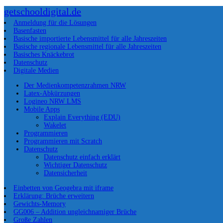
getschooldigital.de
Anmeldung für die Lösungen
Basenfasten
Basische importierte Lebensmittel für alle Jahreszeiten
Basische regionale Lebensmittel für alle Jahreszeiten
Basisches Knäckebrot
Datenschutz
Digitale Medien
Der Medienkompetenzrahmen NRW
Latex-Abkürzungen
Logineo NRW LMS
Mobile Apps
Explain Everything (EDU)
Wakelet
Programmieren
Programmieren mit Scratch
Datenschutz
Datenschutz einfach erklärt
Wichtiger Datenschutz
Datensicherheit
Einbetten von Geogebra mit iframe
Erklärung: Brüche erweitern
Gewichts-Memory
GG006 – Addition ungleichnamiger Brüche
Große Zahlen