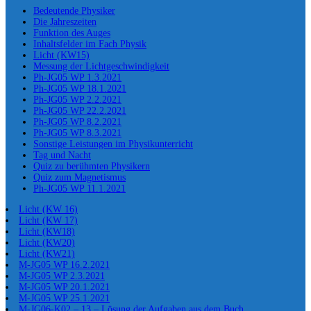
Bedeutende Physiker
Die Jahreszeiten
Funktion des Auges
Inhaltsfelder im Fach Physik
Licht (KW15)
Messung der Lichtgeschwindigkeit
Ph-JG05 WP 1.3.2021
Ph-JG05 WP 18.1.2021
Ph-JG05 WP 2.2.2021
Ph-JG05 WP 22.2.2021
Ph-JG05 WP 8.2.2021
Ph-JG05 WP 8.3.2021
Sonstige Leistungen im Physikunterricht
Tag und Nacht
Quiz zu berühmten Physikern
Quiz zum Magnetismus
Ph-JG05 WP 11.1.2021
Licht (KW 16)
Licht (KW 17)
Licht (KW18)
Licht (KW20)
Licht (KW21)
M-JG05 WP 16.2.2021
M-JG05 WP 2.3.2021
M-JG05 WP 20.1.2021
M-JG05 WP 25.1.2021
M-JG06-K02 – 13 – Lösung der Aufgaben aus dem Buch