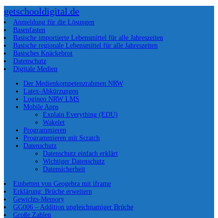
getschooldigital.de
Anmeldung für die Lösungen
Basenfasten
Basische importierte Lebensmittel für alle Jahreszeiten
Basische regionale Lebensmittel für alle Jahreszeiten
Basisches Knäckebrot
Datenschutz
Digitale Medien
Der Medienkompetenzrahmen NRW
Latex-Abkürzungen
Logineo NRW LMS
Mobile Apps
Explain Everything (EDU)
Wakelet
Programmieren
Programmieren mit Scratch
Datenschutz
Datenschutz einfach erklärt
Wichtiger Datenschutz
Datensicherheit
Einbetten von Geogebra mit iframe
Erklärung: Brüche erweitern
Gewichts-Memory
GG006 – Addition ungleichnamiger Brüche
Große Zahlen