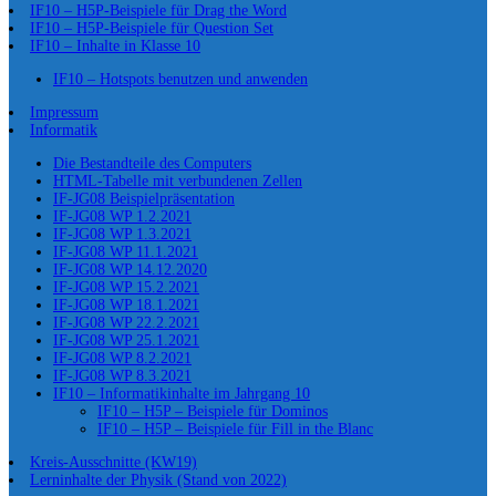
IF10 – H5P-Beispiele für Drag the Word
IF10 – H5P-Beispiele für Question Set
IF10 – Inhalte in Klasse 10
IF10 – Hotspots benutzen und anwenden
Impressum
Informatik
Die Bestandteile des Computers
HTML-Tabelle mit verbundenen Zellen
IF-JG08 Beispielpräsentation
IF-JG08 WP 1.2.2021
IF-JG08 WP 1.3.2021
IF-JG08 WP 11.1.2021
IF-JG08 WP 14.12.2020
IF-JG08 WP 15.2.2021
IF-JG08 WP 18.1.2021
IF-JG08 WP 22.2.2021
IF-JG08 WP 25.1.2021
IF-JG08 WP 8.2.2021
IF-JG08 WP 8.3.2021
IF10 – Informatikinhalte im Jahrgang 10
IF10 – H5P – Beispiele für Dominos
IF10 – H5P – Beispiele für Fill in the Blanc
Kreis-Ausschnitte (KW19)
Lerninhalte der Physik (Stand von 2022)