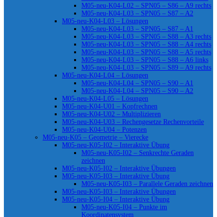
M05-neu-K04-L02 – SPN05 – S86 – A9 rechts
M05-neu-K04-L03 – SPN05 – S87 – A2
M05-neu-K04-L03 – Lösungen
M05-neu-K04-L03 – SPN05 – S87 – A1
M05-neu-K04-L03 – SPN05 – S88 – A3 rechts
M05-neu-K04-L03 – SPN05 – S88 – A4 rechts
M05-neu-K04-L03 – SPN05 – S88 – A5 rechts
M05-neu-K04-L03 – SPN05 – S88 – A6 links
M05-neu-K04-L03 – SPN05 – S89 – A9 rechts
M05-neu-K04-L04 – Lösungen
M05-neu-K04-L04 – SPN05 – S90 – A1
M05-neu-K04-L04 – SPN05 – S90 – A2
M05-neu-K04-L05 – Lösungen
M05-neu-K04-U01 – Kopfrechnen
M05-neu-K04-U02 – Multiplizieren
M05-neu-K04-U03 – Rechengesetze Rechenvorteile
M05-neu-K04-U04 – Potenzen
M05-neu-K05 – Geometrie – Vierecke
M05-neu-K05-I02 – Interaktive Übung
M05-neu-K05-I02 – Senkrechte Geraden
zeichnen
M05-neu-K05-I02 – Interaktive Übungen
M05-neu-K05-I03 – Interaktive Übung
M05-neu-K05-I03 – Parallele Geraden zeichnen
M05-neu-K05-I03 – Interaktive Übungen
M05-neu-K05-I04 – Interaktive Übung
M05-neu-K05-I04 – Punkte im
Koordinatensystem