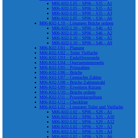
M06-K02-L05 – SP06 – S35 – A1
M06-K02-L05 – SP06 – S35 – A2
M06-K02-L05 – SP06 – S35 – A3
M06-K02-L05 – SP06 – S36 – A6
M06-K02-L10 – Lösungen Brüche ordnen
M06-K02-L10 – SP06 – S46 – A1
M06-K02-L10 – SP06 – S46 – A2
M06-K02-L10 – SP06 – S46 – A5
M06-K02-L10 – SP06 – S46 – A9
M06-K02-U01 – Planung
M06-K02-U02 – Teiler Vielfache
M06-K02-U03 – Endziffernregeln
M06-K02-U04 – Quersummenregeln
M06-K02-U05 – Primzahlen
M06-K02-U06 – Brüche
M06-K02-U07 – Gemischte Zahlen
M06-K02-U08 – Brüche Zahlenstrahl
M06-K02-U09 – Erweitern Kürzen
M06-K02-U10 – Brüche ordnen
M06-K02-U11 – Prozentdarstellung
M06-K02-U12 – Checkliste
M06-K02-L02 – Lösungen Teiler und Vielfache
M06-K02-L02 – SP06 – S28 – A1
M06-K02-L02 – SP06 – S29 – A10
M06-K02-L02 – SP06 – S29 – A12
M06-K02-L02 – SP06 – S29 – A3
M06-K02-L02 – SP06 – S29 – A4
M06-K02-L02 – SP06 – S29 – A6