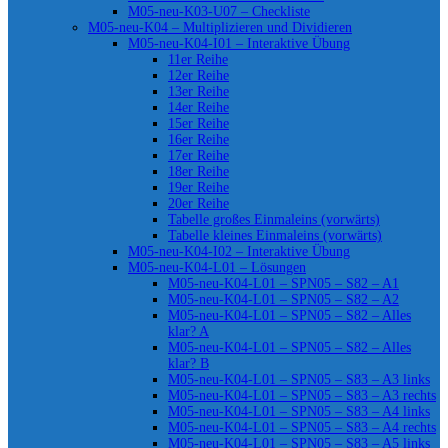
M05-neu-K03-U07 – Checkliste
M05-neu-K04 – Multiplizieren und Dividieren
M05-neu-K04-I01 – Interaktive Übung
11er Reihe
12er Reihe
13er Reihe
14er Reihe
15er Reihe
16er Reihe
17er Reihe
18er Reihe
19er Reihe
20er Reihe
Tabelle großes Einmaleins (vorwärts)
Tabelle kleines Einmaleins (vorwärts)
M05-neu-K04-I02 – Interaktive Übung
M05-neu-K04-L01 – Lösungen
M05-neu-K04-L01 – SPN05 – S82 – A1
M05-neu-K04-L01 – SPN05 – S82 – A2
M05-neu-K04-L01 – SPN05 – S82 – Alles
klar? A
M05-neu-K04-L01 – SPN05 – S82 – Alles
klar? B
M05-neu-K04-L01 – SPN05 – S83 – A3 links
M05-neu-K04-L01 – SPN05 – S83 – A3 rechts
M05-neu-K04-L01 – SPN05 – S83 – A4 links
M05-neu-K04-L01 – SPN05 – S83 – A4 rechts
M05-neu-K04-L01 – SPN05 – S83 – A5 links