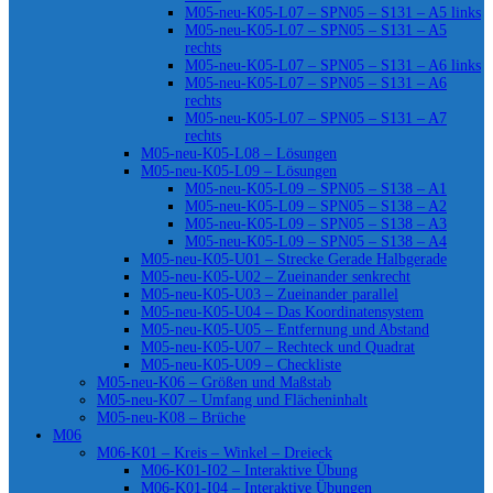
M05-neu-K05-L07 – SPN05 – S131 – A5 links
M05-neu-K05-L07 – SPN05 – S131 – A5
rechts
M05-neu-K05-L07 – SPN05 – S131 – A6 links
M05-neu-K05-L07 – SPN05 – S131 – A6
rechts
M05-neu-K05-L07 – SPN05 – S131 – A7
rechts
M05-neu-K05-L08 – Lösungen
M05-neu-K05-L09 – Lösungen
M05-neu-K05-L09 – SPN05 – S138 – A1
M05-neu-K05-L09 – SPN05 – S138 – A2
M05-neu-K05-L09 – SPN05 – S138 – A3
M05-neu-K05-L09 – SPN05 – S138 – A4
M05-neu-K05-U01 – Strecke Gerade Halbgerade
M05-neu-K05-U02 – Zueinander senkrecht
M05-neu-K05-U03 – Zueinander parallel
M05-neu-K05-U04 – Das Koordinatensystem
M05-neu-K05-U05 – Entfernung und Abstand
M05-neu-K05-U07 – Rechteck und Quadrat
M05-neu-K05-U09 – Checkliste
M05-neu-K06 – Größen und Maßstab
M05-neu-K07 – Umfang und Flächeninhalt
M05-neu-K08 – Brüche
M06
M06-K01 – Kreis – Winkel – Dreieck
M06-K01-I02 – Interaktive Übung
M06-K01-I04 – Interaktive Übungen