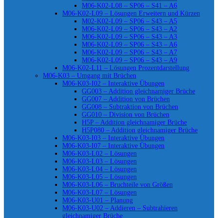
M06-K02-L08 – SP06 – S41 – A6
M06-K02-L09 – Lösungen Erweitern und Kürzen
M02-K02-L09 – SP06 – S43 – A5
M06-K02-L09 – SP06 – S43 – A2
M06-K02-L09 – SP06 – S43 – A3
M06-K02-L09 – SP06 – S43 – A6
M06-K02-L09 – SP06 – S43 – A7
M06-K02-L09 – SP06 – S43 – A9
M06-K02-L11 – Lösungen Prozentdarstellung
M06-K03 – Umgang mit Brüchen
M06-K03-I02 – Interaktive Übungen
GG003 – Addition gleichnamiger Brüche
GG007 – Addition von Brüchen
GG008 – Subtraktion von Brüchen
GG010 – Division von Brüchen
H5P – Addition gleichnamiger Brüche
H5P080 – Addition gleichnamiger Brüche
M06-K03-I03 – Interaktive Übungen
M06-K03-I07 – Interaktive Übungen
M06-K03-L02 – Lösungen
M06-K03-L03 – Lösungen
M06-K03-L04 – Lösungen
M06-K03-L05 – Lösungen
M06-K03-L06 – Bruchteile von Größen
M06-K03-L07 – Lösungen
M06-K03-U01 – Planung
M06-K03-U02 – Addieren – Subtrahieren
gleichnamiger Brüche