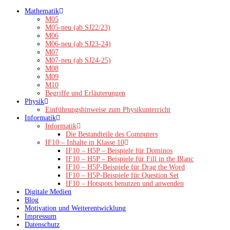
Zum
Mathematik
Inhalt
M05
springen
M05-neu (ab SJ22/23)
M06
M06-neu (ab SJ23-24)
M07
M07-neu (ab SJ24-25)
M08
M09
M10
Begriffe und Erläuterungen
Physik
Einführungshinweise zum Physikunterricht
Informatik
Informatik
Die Bestandteile des Computers
IF10 – Inhalte in Klasse 10
IF10 – H5P – Beispiele für Dominos
IF10 – H5P – Beispiele für Fill in the Blanc
IF10 – H5P-Beispiele für Drag the Word
IF10 – H5P-Beispiele für Question Set
IF10 – Hotspots benutzen und anwenden
Digitale Medien
Blog
Motivation und Weiterentwicklung
Impressum
Datenschutz