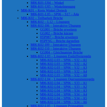
M06-K01-U04 – Winkel
M06-K01-U05 – Winkelmessung
M06-K01 – Kreis Winkel Dreieck
M06-K01-L05 – SP06 – S17 – A4a
M06-K02 – Teilbarkeit Brüche
M06-K02 – L12 – Lösungen
M06-K02-I06 – Interaktive Übungen
GG001 – Brüche erweitern
GG002 – Brüche kürzen
H5P087 – Brüche erweitern
H5PFSG – Brüche darstellen
M06-K02-I09 – Interaktive Übungen
M06-K02-I10 – Interaktive Übungen
GG004 – Gleichnamige Brüche
M06-K02-L03 – Lösungen Endziffernregeln
M06-K02-L03 – SP06 – S32 – A1
M06-K02-L03 – SP06 – S32 – A2
M06-K02-L03 – SP06 – S32 – A3
M06-K02-L03 – SP06 – S32 – A4
M06-K02-L03 – SP06 – S32 – A8
M06-K02-L04 – Lösungen Quersummenregeln
M06-K02-L04 – SP06 – S33 – A1
M06-K02-L04 – SP06 – S33 – A2
M06-K02-L04 – SP06 – S34 – A3
M06-K02-L04 – SP06 – S34 – A4
M06-K02-L04 – SP06 – S34 – A5
M06-K02-L04 – SP06 – S34 – A6
M06-K02-L05 – Lösungen Primzahlen