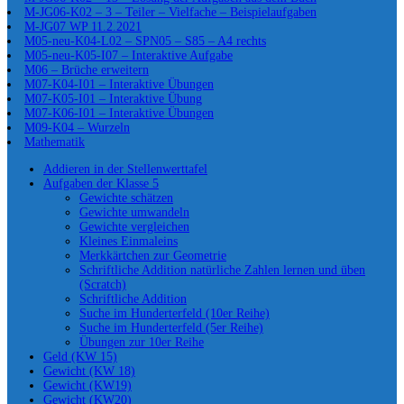
M-JG06-K02 – 3 – Teiler – Vielfache – Beispielaufgaben
M-JG07 WP 11.2.2021
M05-neu-K04-L02 – SPN05 – S85 – A4 rechts
M05-neu-K05-I07 – Interaktive Aufgabe
M06 – Brüche erweitern
M07-K04-I01 – Interaktive Übungen
M07-K05-I01 – Interaktive Übung
M07-K06-I01 – Interaktive Übungen
M09-K04 – Wurzeln
Mathematik
Addieren in der Stellenwerttafel
Aufgaben der Klasse 5
Gewichte schätzen
Gewichte umwandeln
Gewichte vergleichen
Kleines Einmaleins
Merkkärtchen zur Geometrie
Schriftliche Addition natürliche Zahlen lernen und üben
(Scratch)
Schriftliche Addition
Suche im Hunderterfeld (10er Reihe)
Suche im Hunderterfeld (5er Reihe)
Übungen zur 10er Reihe
Geld (KW 15)
Gewicht (KW 18)
Gewicht (KW19)
Gewicht (KW20)