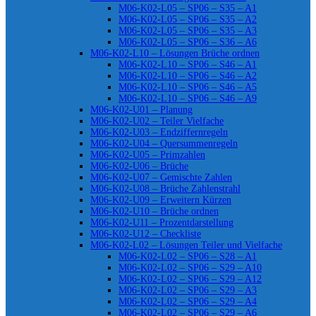
M06-K02-L05 – SP06 – S35 – A1
M06-K02-L05 – SP06 – S35 – A2
M06-K02-L05 – SP06 – S35 – A3
M06-K02-L05 – SP06 – S36 – A6
M06-K02-L10 – Lösungen Brüche ordnen
M06-K02-L10 – SP06 – S46 – A1
M06-K02-L10 – SP06 – S46 – A2
M06-K02-L10 – SP06 – S46 – A5
M06-K02-L10 – SP06 – S46 – A9
M06-K02-U01 – Planung
M06-K02-U02 – Teiler Vielfache
M06-K02-U03 – Endziffernregeln
M06-K02-U04 – Quersummenregeln
M06-K02-U05 – Primzahlen
M06-K02-U06 – Brüche
M06-K02-U07 – Gemischte Zahlen
M06-K02-U08 – Brüche Zahlenstrahl
M06-K02-U09 – Erweitern Kürzen
M06-K02-U10 – Brüche ordnen
M06-K02-U11 – Prozentdarstellung
M06-K02-U12 – Checkliste
M06-K02-L02 – Lösungen Teiler und Vielfache
M06-K02-L02 – SP06 – S28 – A1
M06-K02-L02 – SP06 – S29 – A10
M06-K02-L02 – SP06 – S29 – A12
M06-K02-L02 – SP06 – S29 – A3
M06-K02-L02 – SP06 – S29 – A4
M06-K02-L02 – SP06 – S29 – A6