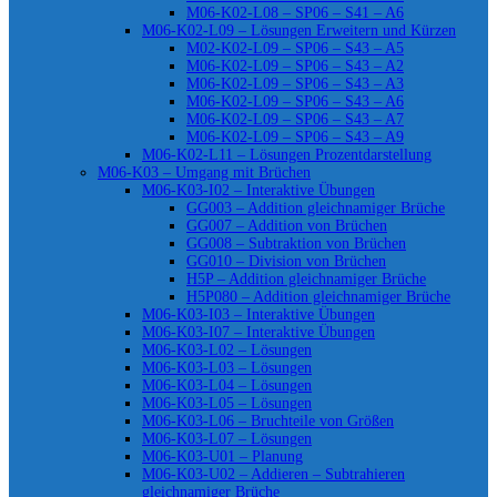
M06-K02-L08 – SP06 – S41 – A6
M06-K02-L09 – Lösungen Erweitern und Kürzen
M02-K02-L09 – SP06 – S43 – A5
M06-K02-L09 – SP06 – S43 – A2
M06-K02-L09 – SP06 – S43 – A3
M06-K02-L09 – SP06 – S43 – A6
M06-K02-L09 – SP06 – S43 – A7
M06-K02-L09 – SP06 – S43 – A9
M06-K02-L11 – Lösungen Prozentdarstellung
M06-K03 – Umgang mit Brüchen
M06-K03-I02 – Interaktive Übungen
GG003 – Addition gleichnamiger Brüche
GG007 – Addition von Brüchen
GG008 – Subtraktion von Brüchen
GG010 – Division von Brüchen
H5P – Addition gleichnamiger Brüche
H5P080 – Addition gleichnamiger Brüche
M06-K03-I03 – Interaktive Übungen
M06-K03-I07 – Interaktive Übungen
M06-K03-L02 – Lösungen
M06-K03-L03 – Lösungen
M06-K03-L04 – Lösungen
M06-K03-L05 – Lösungen
M06-K03-L06 – Bruchteile von Größen
M06-K03-L07 – Lösungen
M06-K03-U01 – Planung
M06-K03-U02 – Addieren – Subtrahieren
gleichnamiger Brüche