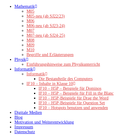
Zum
Mathematik
Inhalt
M05
springen
M05-neu (ab SJ22/23)
M06
M06-neu (ab SJ23-24)
M07
M07-neu (ab SJ24-25)
M08
M09
M10
Begriffe und Erläuterungen
Physik
Einführungshinweise zum Physikunterricht
Informatik
Informatik
Die Bestandteile des Computers
IF10 – Inhalte in Klasse 10
IF10 – H5P – Beispiele für Dominos
IF10 – H5P – Beispiele für Fill in the Blanc
IF10 – H5P-Beispiele für Drag the Word
IF10 – H5P-Beispiele für Question Set
IF10 – Hotspots benutzen und anwenden
Digitale Medien
Blog
Motivation und Weiterentwicklung
Impressum
Datenschutz