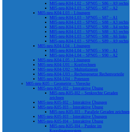
M05-neu-K04-L02 – SPN05 – S86 – A9 rechts
M05-neu-K04-L03 – SPN05 – S87 – A2
M05-neu-K04-L03 – Lösungen
M05-neu-K04-L03 – SPN05 – S87 – A1
M05-neu-K04-L03 – SPN05 – S88 – A3 rechts
M05-neu-K04-L03 – SPN05 – S88 – A4 rechts
M05-neu-K04-L03 – SPN05 – S88 – A5 rechts
M05-neu-K04-L03 – SPN05 – S88 – A6 links
M05-neu-K04-L03 – SPN05 – S89 – A9 rechts
M05-neu-K04-L04 – Lösungen
M05-neu-K04-L04 – SPN05 – S90 – A1
M05-neu-K04-L04 – SPN05 – S90 – A2
M05-neu-K04-L05 – Lösungen
M05-neu-K04-U01 – Kopfrechnen
M05-neu-K04-U02 – Multiplizieren
M05-neu-K04-U03 – Rechengesetze Rechenvorteile
M05-neu-K04-U04 – Potenzen
M05-neu-K05 – Geometrie – Vierecke
M05-neu-K05-I02 – Interaktive Übung
M05-neu-K05-I02 – Senkrechte Geraden
zeichnen
M05-neu-K05-I02 – Interaktive Übungen
M05-neu-K05-I03 – Interaktive Übung
M05-neu-K05-I03 – Parallele Geraden zeichnen
M05-neu-K05-I03 – Interaktive Übungen
M05-neu-K05-I04 – Interaktive Übung
M05-neu-K05-I04 – Punkte im
Koordinatensystem