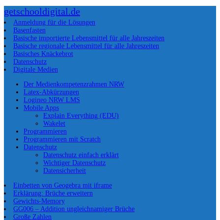
getschooldigital.de
Anmeldung für die Lösungen
Basenfasten
Basische importierte Lebensmittel für alle Jahreszeiten
Basische regionale Lebensmittel für alle Jahreszeiten
Basisches Knäckebrot
Datenschutz
Digitale Medien
Der Medienkompetenzrahmen NRW
Latex-Abkürzungen
Logineo NRW LMS
Mobile Apps
Explain Everything (EDU)
Wakelet
Programmieren
Programmieren mit Scratch
Datenschutz
Datenschutz einfach erklärt
Wichtiger Datenschutz
Datensicherheit
Einbetten von Geogebra mit iframe
Erklärung: Brüche erweitern
Gewichts-Memory
GG006 – Addition ungleichnamiger Brüche
Große Zahlen