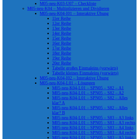
M05-neu-K03-U07 – Checkliste
M05-neu-K04 – Multiplizieren und Dividieren
M05-neu-K04-I01 – Interaktive Übung
11er Reihe
12er Reihe
13er Reihe
14er Reihe
15er Reihe
16er Reihe
17er Reihe
18er Reihe
19er Reihe
20er Reihe
Tabelle großes Einmaleins (vorwärts)
Tabelle kleines Einmaleins (vorwärts)
M05-neu-K04-I02 – Interaktive Übung
M05-neu-K04-L01 – Lösungen
M05-neu-K04-L01 – SPN05 – S82 – A1
M05-neu-K04-L01 – SPN05 – S82 – A2
M05-neu-K04-L01 – SPN05 – S82 – Alles
klar? A
M05-neu-K04-L01 – SPN05 – S82 – Alles
klar? B
M05-neu-K04-L01 – SPN05 – S83 – A3 links
M05-neu-K04-L01 – SPN05 – S83 – A3 rechts
M05-neu-K04-L01 – SPN05 – S83 – A4 links
M05-neu-K04-L01 – SPN05 – S83 – A4 rechts
M05-neu-K04-L01 – SPN05 – S83 – A5 links