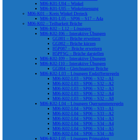
M06-K01-U04 – Winkel
M06-K01-U05 – Winkelmessung
M06-K01 – Kreis Winkel Dreieck
M06-K01-L05 – SP06 – S17 – A4a
M06-K02 – Teilbarkeit Brüche
M06-K02 – L12 – Lösungen
M06-K02-I06 – Interaktive Übungen
GG001 – Brüche erweitern
GG002 – Brüche kürzen
H5P087 – Brüche erweitern
H5PFSG – Brüche darstellen
M06-K02-I09 – Interaktive Übungen
M06-K02-I10 – Interaktive Übungen
GG004 – Gleichnamige Brüche
M06-K02-L03 – Lösungen Endziffernregeln
M06-K02-L03 – SP06 – S32 – A1
M06-K02-L03 – SP06 – S32 – A2
M06-K02-L03 – SP06 – S32 – A3
M06-K02-L03 – SP06 – S32 – A4
M06-K02-L03 – SP06 – S32 – A8
M06-K02-L04 – Lösungen Quersummenregeln
M06-K02-L04 – SP06 – S33 – A1
M06-K02-L04 – SP06 – S33 – A2
M06-K02-L04 – SP06 – S34 – A3
M06-K02-L04 – SP06 – S34 – A4
M06-K02-L04 – SP06 – S34 – A5
M06-K02-L04 – SP06 – S34 – A6
M06-K02-L05 – Lösungen Primzahlen