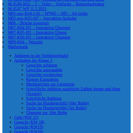
M-JG06-K02 – 3 – Teiler – Vielfache – Beispielaufgaben
M-JG07 WP 11.2.2021
M05-neu-K04-L02 – SPN05 – S85 – A4 rechts
M05-neu-K05-I07 – Interaktive Aufgabe
M06 – Brüche erweitern
M07-K04-I01 – Interaktive Übungen
M07-K05-I01 – Interaktive Übung
M07-K06-I01 – Interaktive Übungen
M09-K04 – Wurzeln
Mathematik
Addieren in der Stellenwerttafel
Aufgaben der Klasse 5
Gewichte schätzen
Gewichte umwandeln
Gewichte vergleichen
Kleines Einmaleins
Merkkärtchen zur Geometrie
Schriftliche Addition natürliche Zahlen lernen und üben
(Scratch)
Schriftliche Addition
Suche im Hunderterfeld (10er Reihe)
Suche im Hunderterfeld (5er Reihe)
Übungen zur 10er Reihe
Geld (KW 15)
Gewicht (KW 18)
Gewicht (KW19)
Gewicht (KW20)