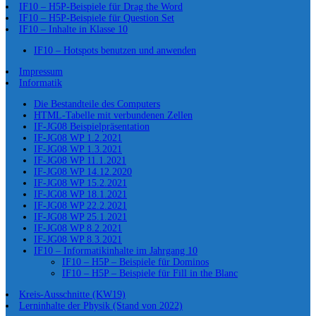
IF10 – H5P-Beispiele für Drag the Word
IF10 – H5P-Beispiele für Question Set
IF10 – Inhalte in Klasse 10
IF10 – Hotspots benutzen und anwenden
Impressum
Informatik
Die Bestandteile des Computers
HTML-Tabelle mit verbundenen Zellen
IF-JG08 Beispielpräsentation
IF-JG08 WP 1.2.2021
IF-JG08 WP 1.3.2021
IF-JG08 WP 11.1.2021
IF-JG08 WP 14.12.2020
IF-JG08 WP 15.2.2021
IF-JG08 WP 18.1.2021
IF-JG08 WP 22.2.2021
IF-JG08 WP 25.1.2021
IF-JG08 WP 8.2.2021
IF-JG08 WP 8.3.2021
IF10 – Informatikinhalte im Jahrgang 10
IF10 – H5P – Beispiele für Dominos
IF10 – H5P – Beispiele für Fill in the Blanc
Kreis-Ausschnitte (KW19)
Lerninhalte der Physik (Stand von 2022)