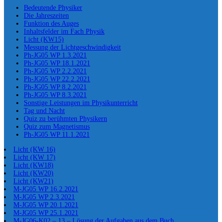
Bedeutende Physiker
Die Jahreszeiten
Funktion des Auges
Inhaltsfelder im Fach Physik
Licht (KW15)
Messung der Lichtgeschwindigkeit
Ph-JG05 WP 1.3.2021
Ph-JG05 WP 18.1.2021
Ph-JG05 WP 2.2.2021
Ph-JG05 WP 22.2.2021
Ph-JG05 WP 8.2.2021
Ph-JG05 WP 8.3.2021
Sonstige Leistungen im Physikunterricht
Tag und Nacht
Quiz zu berühmten Physikern
Quiz zum Magnetismus
Ph-JG05 WP 11.1.2021
Licht (KW 16)
Licht (KW 17)
Licht (KW18)
Licht (KW20)
Licht (KW21)
M-JG05 WP 16.2.2021
M-JG05 WP 2.3.2021
M-JG05 WP 20.1.2021
M-JG05 WP 25.1.2021
M-JG06-K02 – 13 – Lösung der Aufgaben aus dem Buch