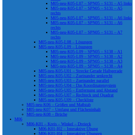
M05-neu-K05-L07 – SPN05 – S131 – A5 links
M05-neu-K05-L07 – SPN05 – S131 – A5
rechts
M05-neu-K05-L07 – SPN05 – S131 – A6 links
M05-neu-K05-L07 – SPN05 – S131 – A6
rechts
M05-neu-K05-L07 – SPN05 – S131 – A7
rechts
M05-neu-K05-L08 – Lösungen
M05-neu-K05-L09 – Lösungen
M05-neu-K05-L09 – SPN05 – S138 – A1
M05-neu-K05-L09 – SPN05 – S138 – A2
M05-neu-K05-L09 – SPN05 – S138 – A3
M05-neu-K05-L09 – SPN05 – S138 – A4
M05-neu-K05-U01 – Strecke Gerade Halbgerade
M05-neu-K05-U02 – Zueinander senkrecht
M05-neu-K05-U03 – Zueinander parallel
M05-neu-K05-U04 – Das Koordinatensystem
M05-neu-K05-U05 – Entfernung und Abstand
M05-neu-K05-U07 – Rechteck und Quadrat
M05-neu-K05-U09 – Checkliste
M05-neu-K06 – Größen und Maßstab
M05-neu-K07 – Umfang und Flächeninhalt
M05-neu-K08 – Brüche
M06
M06-K01 – Kreis – Winkel – Dreieck
M06-K01-I02 – Interaktive Übung
M06-K01-I04 – Interaktive Übungen