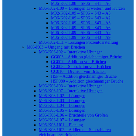
M06-K02-L08 – SP06 – S41 – A6
M06-K02-L09 – Lösungen Erweitern und Kürzen
M02-K02-L09 – SP06 – S43 – A5
M06-K02-L09 – SP06 – S43 – A2
M06-K02-L09 – SP06 – S43 – A3
M06-K02-L09 – SP06 – S43 – A6
M06-K02-L09 – SP06 – S43 – A7
M06-K02-L09 – SP06 – S43 – A9
M06-K02-L11 – Lösungen Prozentdarstellung
M06-K03 – Umgang mit Brüchen
M06-K03-I02 – Interaktive Übungen
GG003 – Addition gleichnamiger Brüche
GG007 – Addition von Brüchen
GG008 – Subtraktion von Brüchen
GG010 – Division von Brüchen
H5P – Addition gleichnamiger Brüche
H5P080 – Addition gleichnamiger Brüche
M06-K03-I03 – Interaktive Übungen
M06-K03-I07 – Interaktive Übungen
M06-K03-L02 – Lösungen
M06-K03-L03 – Lösungen
M06-K03-L04 – Lösungen
M06-K03-L05 – Lösungen
M06-K03-L06 – Bruchteile von Größen
M06-K03-L07 – Lösungen
M06-K03-U01 – Planung
M06-K03-U02 – Addieren – Subtrahieren
gleichnamiger Brüche