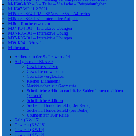
M-JG06-K02 – 3 – Teiler – Vielfache – Beispielaufgaben
M-JG07 WP 11.2.2021
M05-neu-K04-L02 – SPN05 – S85 – A4 rechts
M05-neu-K05-I07 – Interaktive Aufgabe
M06 – Brüche erweitern
M07-K04-I01 – Interaktive Übungen
M07-K05-I01 – Interaktive Übung
M07-K06-I01 – Interaktive Übungen
M09-K04 – Wurzeln
Mathematik
Addieren in der Stellenwerttafel
Aufgaben der Klasse 5
Gewichte schätzen
Gewichte umwandeln
Gewichte vergleichen
Kleines Einmaleins
Merkkärtchen zur Geometrie
Schriftliche Addition natürliche Zahlen lernen und üben
(Scratch)
Schriftliche Addition
Suche im Hunderterfeld (10er Reihe)
Suche im Hunderterfeld (5er Reihe)
Übungen zur 10er Reihe
Geld (KW 15)
Gewicht (KW 18)
Gewicht (KW19)
Gewicht (KW20)