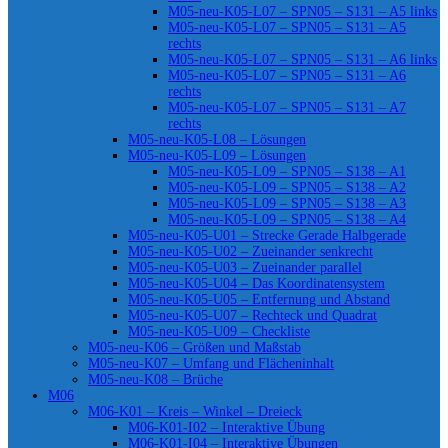
M05-neu-K05-L07 – SPN05 – S131 – A5 links
M05-neu-K05-L07 – SPN05 – S131 – A5
rechts
M05-neu-K05-L07 – SPN05 – S131 – A6 links
M05-neu-K05-L07 – SPN05 – S131 – A6
rechts
M05-neu-K05-L07 – SPN05 – S131 – A7
rechts
M05-neu-K05-L08 – Lösungen
M05-neu-K05-L09 – Lösungen
M05-neu-K05-L09 – SPN05 – S138 – A1
M05-neu-K05-L09 – SPN05 – S138 – A2
M05-neu-K05-L09 – SPN05 – S138 – A3
M05-neu-K05-L09 – SPN05 – S138 – A4
M05-neu-K05-U01 – Strecke Gerade Halbgerade
M05-neu-K05-U02 – Zueinander senkrecht
M05-neu-K05-U03 – Zueinander parallel
M05-neu-K05-U04 – Das Koordinatensystem
M05-neu-K05-U05 – Entfernung und Abstand
M05-neu-K05-U07 – Rechteck und Quadrat
M05-neu-K05-U09 – Checkliste
M05-neu-K06 – Größen und Maßstab
M05-neu-K07 – Umfang und Flächeninhalt
M05-neu-K08 – Brüche
M06
M06-K01 – Kreis – Winkel – Dreieck
M06-K01-I02 – Interaktive Übung
M06-K01-I04 – Interaktive Übungen