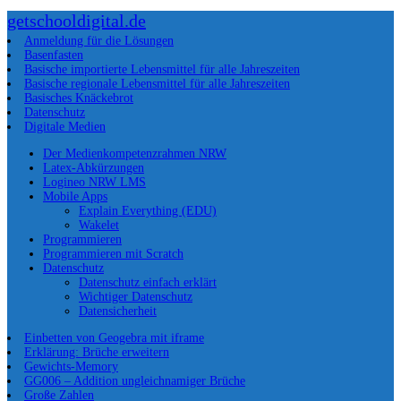
getschooldigital.de
Anmeldung für die Lösungen
Basenfasten
Basische importierte Lebensmittel für alle Jahreszeiten
Basische regionale Lebensmittel für alle Jahreszeiten
Basisches Knäckebrot
Datenschutz
Digitale Medien
Der Medienkompetenzrahmen NRW
Latex-Abkürzungen
Logineo NRW LMS
Mobile Apps
Explain Everything (EDU)
Wakelet
Programmieren
Programmieren mit Scratch
Datenschutz
Datenschutz einfach erklärt
Wichtiger Datenschutz
Datensicherheit
Einbetten von Geogebra mit iframe
Erklärung: Brüche erweitern
Gewichts-Memory
GG006 – Addition ungleichnamiger Brüche
Große Zahlen