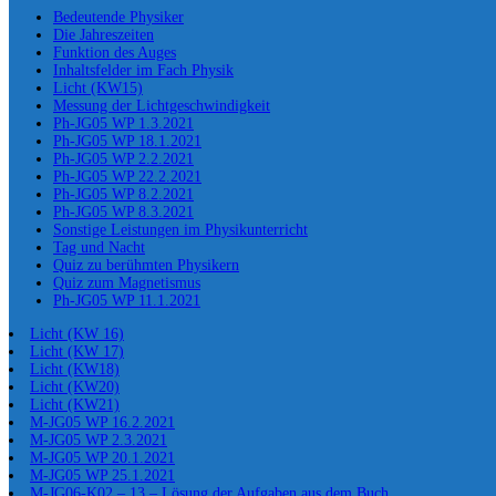
Bedeutende Physiker
Die Jahreszeiten
Funktion des Auges
Inhaltsfelder im Fach Physik
Licht (KW15)
Messung der Lichtgeschwindigkeit
Ph-JG05 WP 1.3.2021
Ph-JG05 WP 18.1.2021
Ph-JG05 WP 2.2.2021
Ph-JG05 WP 22.2.2021
Ph-JG05 WP 8.2.2021
Ph-JG05 WP 8.3.2021
Sonstige Leistungen im Physikunterricht
Tag und Nacht
Quiz zu berühmten Physikern
Quiz zum Magnetismus
Ph-JG05 WP 11.1.2021
Licht (KW 16)
Licht (KW 17)
Licht (KW18)
Licht (KW20)
Licht (KW21)
M-JG05 WP 16.2.2021
M-JG05 WP 2.3.2021
M-JG05 WP 20.1.2021
M-JG05 WP 25.1.2021
M-JG06-K02 – 13 – Lösung der Aufgaben aus dem Buch