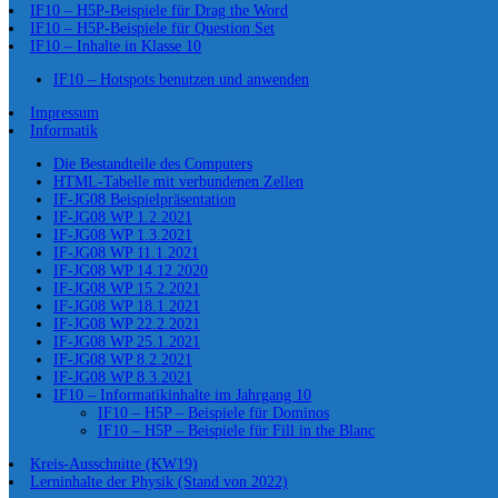
IF10 – H5P-Beispiele für Drag the Word
IF10 – H5P-Beispiele für Question Set
IF10 – Inhalte in Klasse 10
IF10 – Hotspots benutzen und anwenden
Impressum
Informatik
Die Bestandteile des Computers
HTML-Tabelle mit verbundenen Zellen
IF-JG08 Beispielpräsentation
IF-JG08 WP 1.2.2021
IF-JG08 WP 1.3.2021
IF-JG08 WP 11.1.2021
IF-JG08 WP 14.12.2020
IF-JG08 WP 15.2.2021
IF-JG08 WP 18.1.2021
IF-JG08 WP 22.2.2021
IF-JG08 WP 25.1.2021
IF-JG08 WP 8.2.2021
IF-JG08 WP 8.3.2021
IF10 – Informatikinhalte im Jahrgang 10
IF10 – H5P – Beispiele für Dominos
IF10 – H5P – Beispiele für Fill in the Blanc
Kreis-Ausschnitte (KW19)
Lerninhalte der Physik (Stand von 2022)