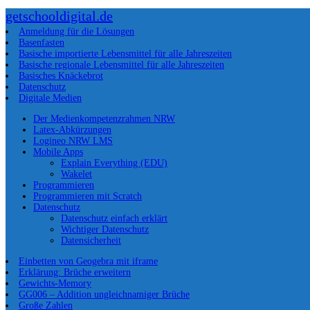
getschooldigital.de
Anmeldung für die Lösungen
Basenfasten
Basische importierte Lebensmittel für alle Jahreszeiten
Basische regionale Lebensmittel für alle Jahreszeiten
Basisches Knäckebrot
Datenschutz
Digitale Medien
Der Medienkompetenzrahmen NRW
Latex-Abkürzungen
Logineo NRW LMS
Mobile Apps
Explain Everything (EDU)
Wakelet
Programmieren
Programmieren mit Scratch
Datenschutz
Datenschutz einfach erklärt
Wichtiger Datenschutz
Datensicherheit
Einbetten von Geogebra mit iframe
Erklärung: Brüche erweitern
Gewichts-Memory
GG006 – Addition ungleichnamiger Brüche
Große Zahlen