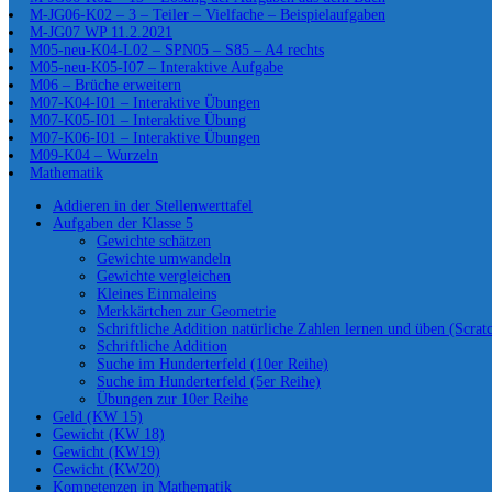
M-JG06-K02 – 3 – Teiler – Vielfache – Beispielaufgaben
M-JG07 WP 11.2.2021
M05-neu-K04-L02 – SPN05 – S85 – A4 rechts
M05-neu-K05-I07 – Interaktive Aufgabe
M06 – Brüche erweitern
M07-K04-I01 – Interaktive Übungen
M07-K05-I01 – Interaktive Übung
M07-K06-I01 – Interaktive Übungen
M09-K04 – Wurzeln
Mathematik
Addieren in der Stellenwerttafel
Aufgaben der Klasse 5
Gewichte schätzen
Gewichte umwandeln
Gewichte vergleichen
Kleines Einmaleins
Merkkärtchen zur Geometrie
Schriftliche Addition natürliche Zahlen lernen und üben (Scrat
Schriftliche Addition
Suche im Hunderterfeld (10er Reihe)
Suche im Hunderterfeld (5er Reihe)
Übungen zur 10er Reihe
Geld (KW 15)
Gewicht (KW 18)
Gewicht (KW19)
Gewicht (KW20)
Kompetenzen in Mathematik