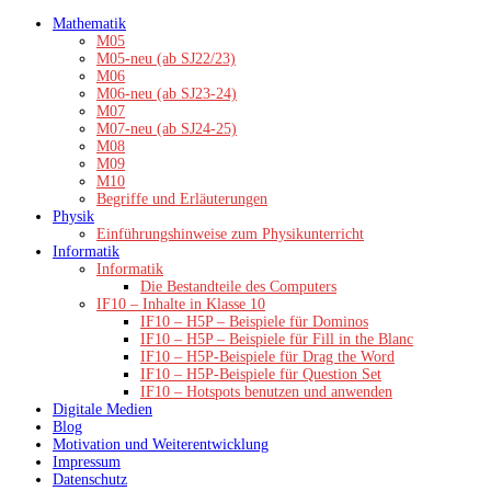
Zum
Mathematik
Inhalt
M05
springen
M05-neu (ab SJ22/23)
M06
M06-neu (ab SJ23-24)
M07
M07-neu (ab SJ24-25)
M08
M09
M10
Begriffe und Erläuterungen
Physik
Einführungshinweise zum Physikunterricht
Informatik
Informatik
Die Bestandteile des Computers
IF10 – Inhalte in Klasse 10
IF10 – H5P – Beispiele für Dominos
IF10 – H5P – Beispiele für Fill in the Blanc
IF10 – H5P-Beispiele für Drag the Word
IF10 – H5P-Beispiele für Question Set
IF10 – Hotspots benutzen und anwenden
Digitale Medien
Blog
Motivation und Weiterentwicklung
Impressum
Datenschutz