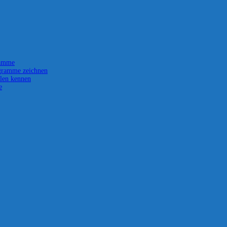
ramme
gramme zeichnen
len kennen
e