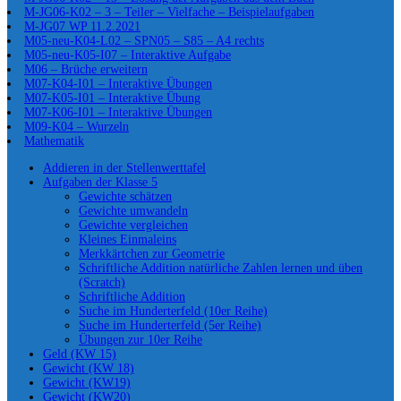
M-JG06-K02 – 3 – Teiler – Vielfache – Beispielaufgaben
M-JG07 WP 11.2.2021
M05-neu-K04-L02 – SPN05 – S85 – A4 rechts
M05-neu-K05-I07 – Interaktive Aufgabe
M06 – Brüche erweitern
M07-K04-I01 – Interaktive Übungen
M07-K05-I01 – Interaktive Übung
M07-K06-I01 – Interaktive Übungen
M09-K04 – Wurzeln
Mathematik
Addieren in der Stellenwerttafel
Aufgaben der Klasse 5
Gewichte schätzen
Gewichte umwandeln
Gewichte vergleichen
Kleines Einmaleins
Merkkärtchen zur Geometrie
Schriftliche Addition natürliche Zahlen lernen und üben
(Scratch)
Schriftliche Addition
Suche im Hunderterfeld (10er Reihe)
Suche im Hunderterfeld (5er Reihe)
Übungen zur 10er Reihe
Geld (KW 15)
Gewicht (KW 18)
Gewicht (KW19)
Gewicht (KW20)