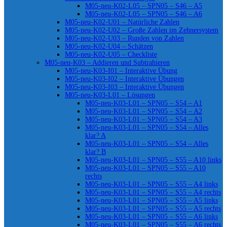
M05-neu-K02-L05 – SPN05 – S46 – A5
M05-neu-K02-L05 – SPN05 – S46 – A6
M05-neu-K02-U01 – Natürliche Zahlen
M05-neu-K02-U02 – Große Zahlen im Zehnersystem
M05-neu-K02-U03 – Runden von Zahlen
M05-neu-K02-U04 – Schätzen
M05-neu-K02-U05 – Checkliste
M05-neu-K03 – Addieren und Subtrahieren
M05-neu-K03-I01 – Interaktive Übung
M05-neu-K03-I02 – Interaktive Übungen
M05-neu-K03-I03 – Interaktive Übungen
M05-neu-K03-L01 – Lösungen
M05-neu-K03-L01 – SPN05 – S54 – A1
M05-neu-K03-L01 – SPN05 – S54 – A2
M05-neu-K03-L01 – SPN05 – S54 – A3
M05-neu-K03-L01 – SPN05 – S54 – Alles
klar? A
M05-neu-K03-L01 – SPN05 – S54 – Alles
klar? B
M05-neu-K03-L01 – SPN05 – S55 – A10 links
M05-neu-K03-L01 – SPN05 – S55 – A10
rechts
M05-neu-K03-L01 – SPN05 – S55 – A4 links
M05-neu-K03-L01 – SPN05 – S55 – A4 rechts
M05-neu-K03-L01 – SPN05 – S55 – A5 links
M05-neu-K03-L01 – SPN05 – S55 – A5 rechts
M05-neu-K03-L01 – SPN05 – S55 – A6 links
M05-neu-K03-L01 – SPN05 – S55 – A6 rechts