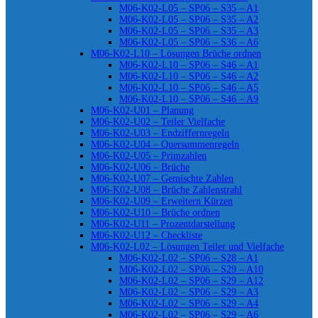
M06-K02-L05 – SP06 – S35 – A1
M06-K02-L05 – SP06 – S35 – A2
M06-K02-L05 – SP06 – S35 – A3
M06-K02-L05 – SP06 – S36 – A6
M06-K02-L10 – Lösungen Brüche ordnen
M06-K02-L10 – SP06 – S46 – A1
M06-K02-L10 – SP06 – S46 – A2
M06-K02-L10 – SP06 – S46 – A5
M06-K02-L10 – SP06 – S46 – A9
M06-K02-U01 – Planung
M06-K02-U02 – Teiler Vielfache
M06-K02-U03 – Endziffernregeln
M06-K02-U04 – Quersummenregeln
M06-K02-U05 – Primzahlen
M06-K02-U06 – Brüche
M06-K02-U07 – Gemischte Zahlen
M06-K02-U08 – Brüche Zahlenstrahl
M06-K02-U09 – Erweitern Kürzen
M06-K02-U10 – Brüche ordnen
M06-K02-U11 – Prozentdarstellung
M06-K02-U12 – Checkliste
M06-K02-L02 – Lösungen Teiler und Vielfache
M06-K02-L02 – SP06 – S28 – A1
M06-K02-L02 – SP06 – S29 – A10
M06-K02-L02 – SP06 – S29 – A12
M06-K02-L02 – SP06 – S29 – A3
M06-K02-L02 – SP06 – S29 – A4
M06-K02-L02 – SP06 – S29 – A6