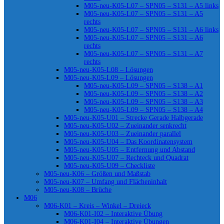
M05-neu-K05-L07 – SPN05 – S131 – A5 links
M05-neu-K05-L07 – SPN05 – S131 – A5
rechts
M05-neu-K05-L07 – SPN05 – S131 – A6 links
M05-neu-K05-L07 – SPN05 – S131 – A6
rechts
M05-neu-K05-L07 – SPN05 – S131 – A7
rechts
M05-neu-K05-L08 – Lösungen
M05-neu-K05-L09 – Lösungen
M05-neu-K05-L09 – SPN05 – S138 – A1
M05-neu-K05-L09 – SPN05 – S138 – A2
M05-neu-K05-L09 – SPN05 – S138 – A3
M05-neu-K05-L09 – SPN05 – S138 – A4
M05-neu-K05-U01 – Strecke Gerade Halbgerade
M05-neu-K05-U02 – Zueinander senkrecht
M05-neu-K05-U03 – Zueinander parallel
M05-neu-K05-U04 – Das Koordinatensystem
M05-neu-K05-U05 – Entfernung und Abstand
M05-neu-K05-U07 – Rechteck und Quadrat
M05-neu-K05-U09 – Checkliste
M05-neu-K06 – Größen und Maßstab
M05-neu-K07 – Umfang und Flächeninhalt
M05-neu-K08 – Brüche
M06
M06-K01 – Kreis – Winkel – Dreieck
M06-K01-I02 – Interaktive Übung
M06-K01-I04 – Interaktive Übungen