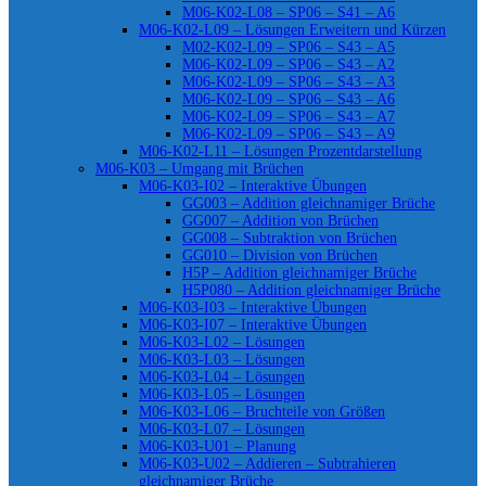
M06-K02-L08 – SP06 – S41 – A6
M06-K02-L09 – Lösungen Erweitern und Kürzen
M02-K02-L09 – SP06 – S43 – A5
M06-K02-L09 – SP06 – S43 – A2
M06-K02-L09 – SP06 – S43 – A3
M06-K02-L09 – SP06 – S43 – A6
M06-K02-L09 – SP06 – S43 – A7
M06-K02-L09 – SP06 – S43 – A9
M06-K02-L11 – Lösungen Prozentdarstellung
M06-K03 – Umgang mit Brüchen
M06-K03-I02 – Interaktive Übungen
GG003 – Addition gleichnamiger Brüche
GG007 – Addition von Brüchen
GG008 – Subtraktion von Brüchen
GG010 – Division von Brüchen
H5P – Addition gleichnamiger Brüche
H5P080 – Addition gleichnamiger Brüche
M06-K03-I03 – Interaktive Übungen
M06-K03-I07 – Interaktive Übungen
M06-K03-L02 – Lösungen
M06-K03-L03 – Lösungen
M06-K03-L04 – Lösungen
M06-K03-L05 – Lösungen
M06-K03-L06 – Bruchteile von Größen
M06-K03-L07 – Lösungen
M06-K03-U01 – Planung
M06-K03-U02 – Addieren – Subtrahieren
gleichnamiger Brüche