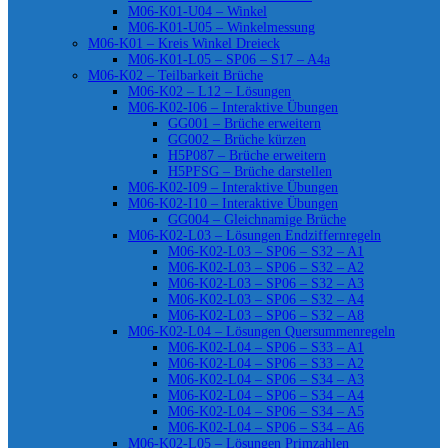
M06-K01-U04 – Winkel
M06-K01-U05 – Winkelmessung
M06-K01 – Kreis Winkel Dreieck
M06-K01-L05 – SP06 – S17 – A4a
M06-K02 – Teilbarkeit Brüche
M06-K02 – L12 – Lösungen
M06-K02-I06 – Interaktive Übungen
GG001 – Brüche erweitern
GG002 – Brüche kürzen
H5P087 – Brüche erweitern
H5PFSG – Brüche darstellen
M06-K02-I09 – Interaktive Übungen
M06-K02-I10 – Interaktive Übungen
GG004 – Gleichnamige Brüche
M06-K02-L03 – Lösungen Endziffernregeln
M06-K02-L03 – SP06 – S32 – A1
M06-K02-L03 – SP06 – S32 – A2
M06-K02-L03 – SP06 – S32 – A3
M06-K02-L03 – SP06 – S32 – A4
M06-K02-L03 – SP06 – S32 – A8
M06-K02-L04 – Lösungen Quersummenregeln
M06-K02-L04 – SP06 – S33 – A1
M06-K02-L04 – SP06 – S33 – A2
M06-K02-L04 – SP06 – S34 – A3
M06-K02-L04 – SP06 – S34 – A4
M06-K02-L04 – SP06 – S34 – A5
M06-K02-L04 – SP06 – S34 – A6
M06-K02-L05 – Lösungen Primzahlen