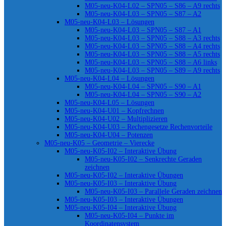
M05-neu-K04-L02 – SPN05 – S86 – A9 rechts
M05-neu-K04-L03 – SPN05 – S87 – A2
M05-neu-K04-L03 – Lösungen
M05-neu-K04-L03 – SPN05 – S87 – A1
M05-neu-K04-L03 – SPN05 – S88 – A3 rechts
M05-neu-K04-L03 – SPN05 – S88 – A4 rechts
M05-neu-K04-L03 – SPN05 – S88 – A5 rechts
M05-neu-K04-L03 – SPN05 – S88 – A6 links
M05-neu-K04-L03 – SPN05 – S89 – A9 rechts
M05-neu-K04-L04 – Lösungen
M05-neu-K04-L04 – SPN05 – S90 – A1
M05-neu-K04-L04 – SPN05 – S90 – A2
M05-neu-K04-L05 – Lösungen
M05-neu-K04-U01 – Kopfrechnen
M05-neu-K04-U02 – Multiplizieren
M05-neu-K04-U03 – Rechengesetze Rechenvorteile
M05-neu-K04-U04 – Potenzen
M05-neu-K05 – Geometrie – Vierecke
M05-neu-K05-I02 – Interaktive Übung
M05-neu-K05-I02 – Senkrechte Geraden
zeichnen
M05-neu-K05-I02 – Interaktive Übungen
M05-neu-K05-I03 – Interaktive Übung
M05-neu-K05-I03 – Parallele Geraden zeichnen
M05-neu-K05-I03 – Interaktive Übungen
M05-neu-K05-I04 – Interaktive Übung
M05-neu-K05-I04 – Punkte im
Koordinatensystem