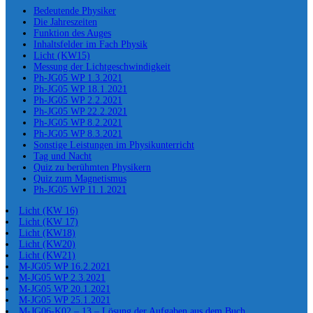
Bedeutende Physiker
Die Jahreszeiten
Funktion des Auges
Inhaltsfelder im Fach Physik
Licht (KW15)
Messung der Lichtgeschwindigkeit
Ph-JG05 WP 1.3.2021
Ph-JG05 WP 18.1.2021
Ph-JG05 WP 2.2.2021
Ph-JG05 WP 22.2.2021
Ph-JG05 WP 8.2.2021
Ph-JG05 WP 8.3.2021
Sonstige Leistungen im Physikunterricht
Tag und Nacht
Quiz zu berühmten Physikern
Quiz zum Magnetismus
Ph-JG05 WP 11.1.2021
Licht (KW 16)
Licht (KW 17)
Licht (KW18)
Licht (KW20)
Licht (KW21)
M-JG05 WP 16.2.2021
M-JG05 WP 2.3.2021
M-JG05 WP 20.1.2021
M-JG05 WP 25.1.2021
M-JG06-K02 – 13 – Lösung der Aufgaben aus dem Buch