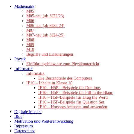
Zum
Mathematik
Inhalt
M05
springen
M05-neu (ab SJ22/23)
M06
M06-neu (ab SJ23-24)
M07
M07-neu (ab SJ24-25)
M08
M09
M10
Begriffe und Erläuterungen
Physik
Einführungshinweise zum Physikunterricht
Informatik
Informatik
Die Bestandteile des Computers
IF10 – Inhalte in Klasse 10
IF10 – H5P – Beispiele für Dominos
IF10 – H5P – Beispiele für Fill in the Blanc
IF10 – H5P-Beispiele für Drag the Word
IF10 – H5P-Beispiele für Question Set
IF10 – Hotspots benutzen und anwenden
Digitale Medien
Blog
Motivation und Weiterentwicklung
Impressum
Datenschutz