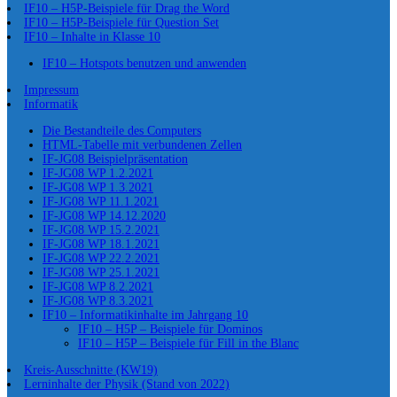
IF10 – H5P-Beispiele für Drag the Word
IF10 – H5P-Beispiele für Question Set
IF10 – Inhalte in Klasse 10
IF10 – Hotspots benutzen und anwenden
Impressum
Informatik
Die Bestandteile des Computers
HTML-Tabelle mit verbundenen Zellen
IF-JG08 Beispielpräsentation
IF-JG08 WP 1.2.2021
IF-JG08 WP 1.3.2021
IF-JG08 WP 11.1.2021
IF-JG08 WP 14.12.2020
IF-JG08 WP 15.2.2021
IF-JG08 WP 18.1.2021
IF-JG08 WP 22.2.2021
IF-JG08 WP 25.1.2021
IF-JG08 WP 8.2.2021
IF-JG08 WP 8.3.2021
IF10 – Informatikinhalte im Jahrgang 10
IF10 – H5P – Beispiele für Dominos
IF10 – H5P – Beispiele für Fill in the Blanc
Kreis-Ausschnitte (KW19)
Lerninhalte der Physik (Stand von 2022)