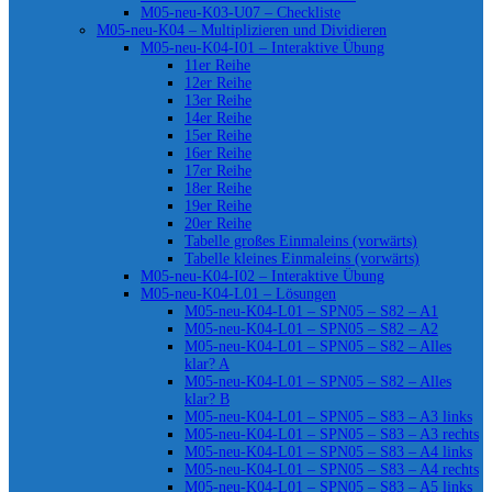
M05-neu-K03-U07 – Checkliste
M05-neu-K04 – Multiplizieren und Dividieren
M05-neu-K04-I01 – Interaktive Übung
11er Reihe
12er Reihe
13er Reihe
14er Reihe
15er Reihe
16er Reihe
17er Reihe
18er Reihe
19er Reihe
20er Reihe
Tabelle großes Einmaleins (vorwärts)
Tabelle kleines Einmaleins (vorwärts)
M05-neu-K04-I02 – Interaktive Übung
M05-neu-K04-L01 – Lösungen
M05-neu-K04-L01 – SPN05 – S82 – A1
M05-neu-K04-L01 – SPN05 – S82 – A2
M05-neu-K04-L01 – SPN05 – S82 – Alles
klar? A
M05-neu-K04-L01 – SPN05 – S82 – Alles
klar? B
M05-neu-K04-L01 – SPN05 – S83 – A3 links
M05-neu-K04-L01 – SPN05 – S83 – A3 rechts
M05-neu-K04-L01 – SPN05 – S83 – A4 links
M05-neu-K04-L01 – SPN05 – S83 – A4 rechts
M05-neu-K04-L01 – SPN05 – S83 – A5 links