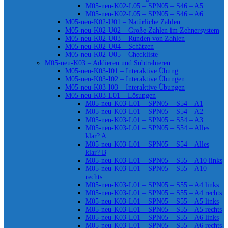
M05-neu-K02-L05 – SPN05 – S46 – A5
M05-neu-K02-L05 – SPN05 – S46 – A6
M05-neu-K02-U01 – Natürliche Zahlen
M05-neu-K02-U02 – Große Zahlen im Zehnersystem
M05-neu-K02-U03 – Runden von Zahlen
M05-neu-K02-U04 – Schätzen
M05-neu-K02-U05 – Checkliste
M05-neu-K03 – Addieren und Subtrahieren
M05-neu-K03-I01 – Interaktive Übung
M05-neu-K03-I02 – Interaktive Übungen
M05-neu-K03-I03 – Interaktive Übungen
M05-neu-K03-L01 – Lösungen
M05-neu-K03-L01 – SPN05 – S54 – A1
M05-neu-K03-L01 – SPN05 – S54 – A2
M05-neu-K03-L01 – SPN05 – S54 – A3
M05-neu-K03-L01 – SPN05 – S54 – Alles
klar? A
M05-neu-K03-L01 – SPN05 – S54 – Alles
klar? B
M05-neu-K03-L01 – SPN05 – S55 – A10 links
M05-neu-K03-L01 – SPN05 – S55 – A10
rechts
M05-neu-K03-L01 – SPN05 – S55 – A4 links
M05-neu-K03-L01 – SPN05 – S55 – A4 rechts
M05-neu-K03-L01 – SPN05 – S55 – A5 links
M05-neu-K03-L01 – SPN05 – S55 – A5 rechts
M05-neu-K03-L01 – SPN05 – S55 – A6 links
M05-neu-K03-L01 – SPN05 – S55 – A6 rechts