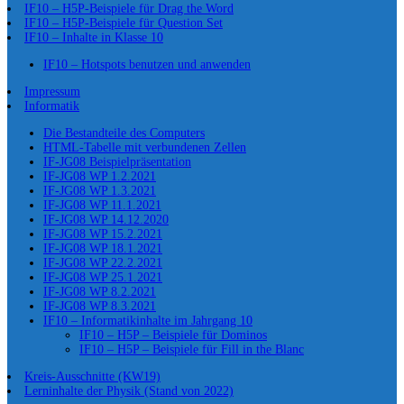
IF10 – H5P-Beispiele für Drag the Word
IF10 – H5P-Beispiele für Question Set
IF10 – Inhalte in Klasse 10
IF10 – Hotspots benutzen und anwenden
Impressum
Informatik
Die Bestandteile des Computers
HTML-Tabelle mit verbundenen Zellen
IF-JG08 Beispielpräsentation
IF-JG08 WP 1.2.2021
IF-JG08 WP 1.3.2021
IF-JG08 WP 11.1.2021
IF-JG08 WP 14.12.2020
IF-JG08 WP 15.2.2021
IF-JG08 WP 18.1.2021
IF-JG08 WP 22.2.2021
IF-JG08 WP 25.1.2021
IF-JG08 WP 8.2.2021
IF-JG08 WP 8.3.2021
IF10 – Informatikinhalte im Jahrgang 10
IF10 – H5P – Beispiele für Dominos
IF10 – H5P – Beispiele für Fill in the Blanc
Kreis-Ausschnitte (KW19)
Lerninhalte der Physik (Stand von 2022)