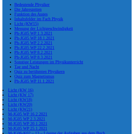
Bedeutende Physiker
Die Jahreszeiten
Funktion des Auges
Inhaltsfelder im Fach Physik
Licht (KW15)
Messung der Lichtgeschwindigkeit
Ph-JG05 WP 1.3.2021
Ph-JG05 WP 18.1.2021
Ph-JG05 WP 2.2.2021
Ph-JG05 WP 22.2.2021
Ph-JG05 WP 8.2.2021
Ph-JG05 WP 8.3.2021
Sonstige Leistungen im Physikunterricht
Tag und Nacht
Quiz zu berühmten Physikern
Quiz zum Magnetismus
Ph-JG05 WP 11.1.2021
Licht (KW 16)
Licht (KW 17)
Licht (KW18)
Licht (KW20)
Licht (KW21)
M-JG05 WP 16.2.2021
M-JG05 WP 2.3.2021
M-JG05 WP 20.1.2021
M-JG05 WP 25.1.2021
M-JG06-K02 – 13 – Lösung der Aufgaben aus dem Buch