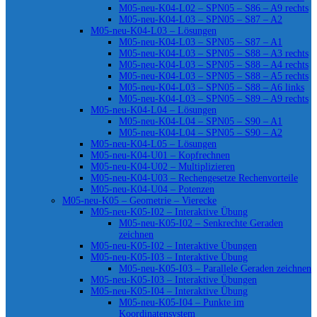
M05-neu-K04-L02 – SPN05 – S86 – A9 rechts
M05-neu-K04-L03 – SPN05 – S87 – A2
M05-neu-K04-L03 – Lösungen
M05-neu-K04-L03 – SPN05 – S87 – A1
M05-neu-K04-L03 – SPN05 – S88 – A3 rechts
M05-neu-K04-L03 – SPN05 – S88 – A4 rechts
M05-neu-K04-L03 – SPN05 – S88 – A5 rechts
M05-neu-K04-L03 – SPN05 – S88 – A6 links
M05-neu-K04-L03 – SPN05 – S89 – A9 rechts
M05-neu-K04-L04 – Lösungen
M05-neu-K04-L04 – SPN05 – S90 – A1
M05-neu-K04-L04 – SPN05 – S90 – A2
M05-neu-K04-L05 – Lösungen
M05-neu-K04-U01 – Kopfrechnen
M05-neu-K04-U02 – Multiplizieren
M05-neu-K04-U03 – Rechengesetze Rechenvorteile
M05-neu-K04-U04 – Potenzen
M05-neu-K05 – Geometrie – Vierecke
M05-neu-K05-I02 – Interaktive Übung
M05-neu-K05-I02 – Senkrechte Geraden
zeichnen
M05-neu-K05-I02 – Interaktive Übungen
M05-neu-K05-I03 – Interaktive Übung
M05-neu-K05-I03 – Parallele Geraden zeichnen
M05-neu-K05-I03 – Interaktive Übungen
M05-neu-K05-I04 – Interaktive Übung
M05-neu-K05-I04 – Punkte im
Koordinatensystem