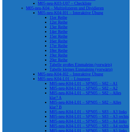
M05-neu-K03-U07 – Checkliste
M05-neu-K04 – Multiplizieren und Dividieren
M05-neu-K04-I01 – Interaktive Übung
11er Reihe
12er Reihe
13er Reihe
14er Reihe
15er Reihe
16er Reihe
17er Reihe
18er Reihe
19er Reihe
20er Reihe
Tabelle großes Einmaleins (vorwärts)
Tabelle kleines Einmaleins (vorwärts)
M05-neu-K04-I02 – Interaktive Übung
M05-neu-K04-L01 – Lösungen
M05-neu-K04-L01 – SPN05 – S82 – A1
M05-neu-K04-L01 – SPN05 – S82 – A2
M05-neu-K04-L01 – SPN05 – S82 – Alles
klar? A
M05-neu-K04-L01 – SPN05 – S82 – Alles
klar? B
M05-neu-K04-L01 – SPN05 – S83 – A3 links
M05-neu-K04-L01 – SPN05 – S83 – A3 rechts
M05-neu-K04-L01 – SPN05 – S83 – A4 links
M05-neu-K04-L01 – SPN05 – S83 – A4 rechts
M05-neu-K04-L01 – SPN05 – S83 – A5 links