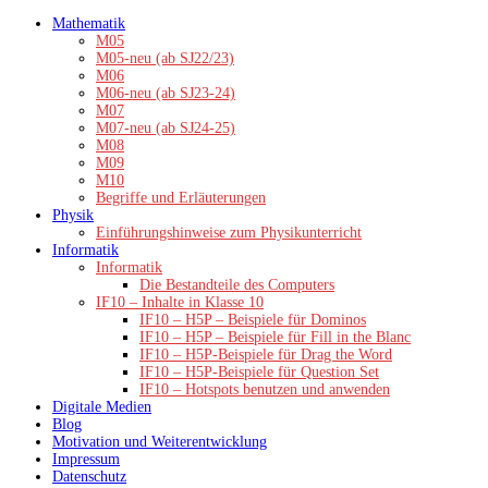
Zum
Mathematik
Inhalt
M05
springen
M05-neu (ab SJ22/23)
M06
M06-neu (ab SJ23-24)
M07
M07-neu (ab SJ24-25)
M08
M09
M10
Begriffe und Erläuterungen
Physik
Einführungshinweise zum Physikunterricht
Informatik
Informatik
Die Bestandteile des Computers
IF10 – Inhalte in Klasse 10
IF10 – H5P – Beispiele für Dominos
IF10 – H5P – Beispiele für Fill in the Blanc
IF10 – H5P-Beispiele für Drag the Word
IF10 – H5P-Beispiele für Question Set
IF10 – Hotspots benutzen und anwenden
Digitale Medien
Blog
Motivation und Weiterentwicklung
Impressum
Datenschutz