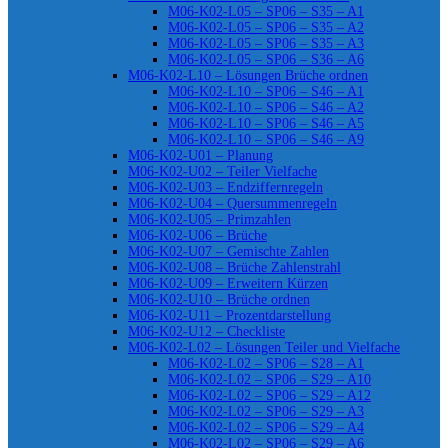
M06-K02-L05 – SP06 – S35 – A1
M06-K02-L05 – SP06 – S35 – A2
M06-K02-L05 – SP06 – S35 – A3
M06-K02-L05 – SP06 – S36 – A6
M06-K02-L10 – Lösungen Brüche ordnen
M06-K02-L10 – SP06 – S46 – A1
M06-K02-L10 – SP06 – S46 – A2
M06-K02-L10 – SP06 – S46 – A5
M06-K02-L10 – SP06 – S46 – A9
M06-K02-U01 – Planung
M06-K02-U02 – Teiler Vielfache
M06-K02-U03 – Endziffernregeln
M06-K02-U04 – Quersummenregeln
M06-K02-U05 – Primzahlen
M06-K02-U06 – Brüche
M06-K02-U07 – Gemischte Zahlen
M06-K02-U08 – Brüche Zahlenstrahl
M06-K02-U09 – Erweitern Kürzen
M06-K02-U10 – Brüche ordnen
M06-K02-U11 – Prozentdarstellung
M06-K02-U12 – Checkliste
M06-K02-L02 – Lösungen Teiler und Vielfache
M06-K02-L02 – SP06 – S28 – A1
M06-K02-L02 – SP06 – S29 – A10
M06-K02-L02 – SP06 – S29 – A12
M06-K02-L02 – SP06 – S29 – A3
M06-K02-L02 – SP06 – S29 – A4
M06-K02-L02 – SP06 – S29 – A6