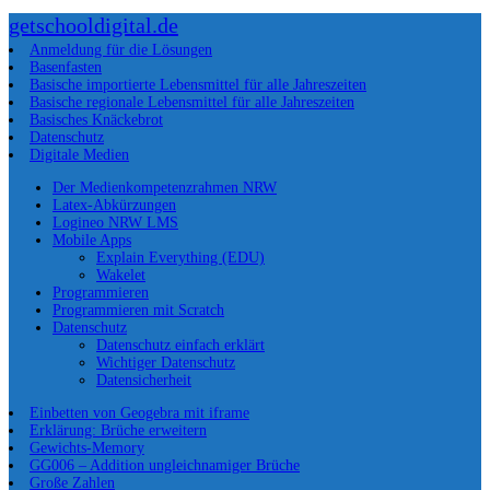
getschooldigital.de
Anmeldung für die Lösungen
Basenfasten
Basische importierte Lebensmittel für alle Jahreszeiten
Basische regionale Lebensmittel für alle Jahreszeiten
Basisches Knäckebrot
Datenschutz
Digitale Medien
Der Medienkompetenzrahmen NRW
Latex-Abkürzungen
Logineo NRW LMS
Mobile Apps
Explain Everything (EDU)
Wakelet
Programmieren
Programmieren mit Scratch
Datenschutz
Datenschutz einfach erklärt
Wichtiger Datenschutz
Datensicherheit
Einbetten von Geogebra mit iframe
Erklärung: Brüche erweitern
Gewichts-Memory
GG006 – Addition ungleichnamiger Brüche
Große Zahlen