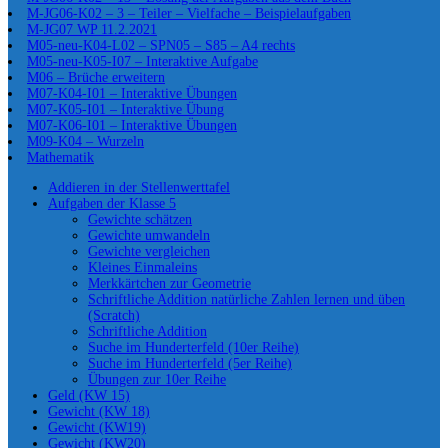
M-JG06-K02 – 3 – Teiler – Vielfache – Beispielaufgaben
M-JG07 WP 11.2.2021
M05-neu-K04-L02 – SPN05 – S85 – A4 rechts
M05-neu-K05-I07 – Interaktive Aufgabe
M06 – Brüche erweitern
M07-K04-I01 – Interaktive Übungen
M07-K05-I01 – Interaktive Übung
M07-K06-I01 – Interaktive Übungen
M09-K04 – Wurzeln
Mathematik
Addieren in der Stellenwerttafel
Aufgaben der Klasse 5
Gewichte schätzen
Gewichte umwandeln
Gewichte vergleichen
Kleines Einmaleins
Merkkärtchen zur Geometrie
Schriftliche Addition natürliche Zahlen lernen und üben
(Scratch)
Schriftliche Addition
Suche im Hunderterfeld (10er Reihe)
Suche im Hunderterfeld (5er Reihe)
Übungen zur 10er Reihe
Geld (KW 15)
Gewicht (KW 18)
Gewicht (KW19)
Gewicht (KW20)