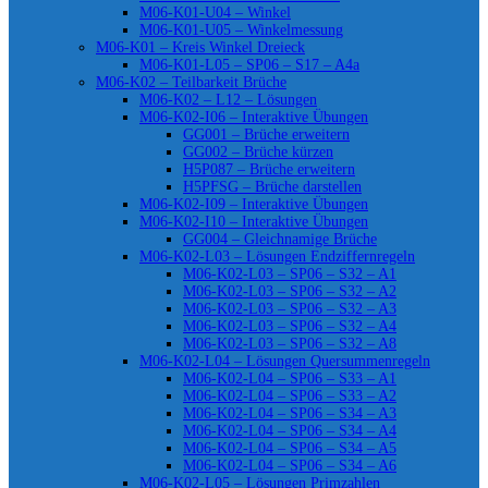
M06-K01-U04 – Winkel
M06-K01-U05 – Winkelmessung
M06-K01 – Kreis Winkel Dreieck
M06-K01-L05 – SP06 – S17 – A4a
M06-K02 – Teilbarkeit Brüche
M06-K02 – L12 – Lösungen
M06-K02-I06 – Interaktive Übungen
GG001 – Brüche erweitern
GG002 – Brüche kürzen
H5P087 – Brüche erweitern
H5PFSG – Brüche darstellen
M06-K02-I09 – Interaktive Übungen
M06-K02-I10 – Interaktive Übungen
GG004 – Gleichnamige Brüche
M06-K02-L03 – Lösungen Endziffernregeln
M06-K02-L03 – SP06 – S32 – A1
M06-K02-L03 – SP06 – S32 – A2
M06-K02-L03 – SP06 – S32 – A3
M06-K02-L03 – SP06 – S32 – A4
M06-K02-L03 – SP06 – S32 – A8
M06-K02-L04 – Lösungen Quersummenregeln
M06-K02-L04 – SP06 – S33 – A1
M06-K02-L04 – SP06 – S33 – A2
M06-K02-L04 – SP06 – S34 – A3
M06-K02-L04 – SP06 – S34 – A4
M06-K02-L04 – SP06 – S34 – A5
M06-K02-L04 – SP06 – S34 – A6
M06-K02-L05 – Lösungen Primzahlen