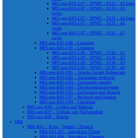
M05-neu-K05-L07 – SPN05 – S131 – A5 links
M05-neu-K05-L07 – SPN05 – S131 – A5
rechts
M05-neu-K05-L07 – SPN05 – S131 – A6 links
M05-neu-K05-L07 – SPN05 – S131 – A6
rechts
M05-neu-K05-L07 – SPN05 – S131 – A7
rechts
M05-neu-K05-L08 – Lösungen
M05-neu-K05-L09 – Lösungen
M05-neu-K05-L09 – SPN05 – S138 – A1
M05-neu-K05-L09 – SPN05 – S138 – A2
M05-neu-K05-L09 – SPN05 – S138 – A3
M05-neu-K05-L09 – SPN05 – S138 – A4
M05-neu-K05-U01 – Strecke Gerade Halbgerade
M05-neu-K05-U02 – Zueinander senkrecht
M05-neu-K05-U03 – Zueinander parallel
M05-neu-K05-U04 – Das Koordinatensystem
M05-neu-K05-U05 – Entfernung und Abstand
M05-neu-K05-U07 – Rechteck und Quadrat
M05-neu-K05-U09 – Checkliste
M05-neu-K06 – Größen und Maßstab
M05-neu-K07 – Umfang und Flächeninhalt
M05-neu-K08 – Brüche
M06
M06-K01 – Kreis – Winkel – Dreieck
M06-K01-I02 – Interaktive Übung
M06-K01-I04 – Interaktive Übungen