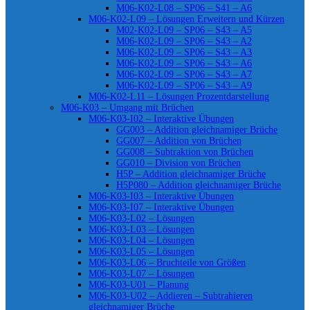
M06-K02-L08 – SP06 – S41 – A6
M06-K02-L09 – Lösungen Erweitern und Kürzen
M02-K02-L09 – SP06 – S43 – A5
M06-K02-L09 – SP06 – S43 – A2
M06-K02-L09 – SP06 – S43 – A3
M06-K02-L09 – SP06 – S43 – A6
M06-K02-L09 – SP06 – S43 – A7
M06-K02-L09 – SP06 – S43 – A9
M06-K02-L11 – Lösungen Prozentdarstellung
M06-K03 – Umgang mit Brüchen
M06-K03-I02 – Interaktive Übungen
GG003 – Addition gleichnamiger Brüche
GG007 – Addition von Brüchen
GG008 – Subtraktion von Brüchen
GG010 – Division von Brüchen
H5P – Addition gleichnamiger Brüche
H5P080 – Addition gleichnamiger Brüche
M06-K03-I03 – Interaktive Übungen
M06-K03-I07 – Interaktive Übungen
M06-K03-L02 – Lösungen
M06-K03-L03 – Lösungen
M06-K03-L04 – Lösungen
M06-K03-L05 – Lösungen
M06-K03-L06 – Bruchteile von Größen
M06-K03-L07 – Lösungen
M06-K03-U01 – Planung
M06-K03-U02 – Addieren – Subtrahieren
gleichnamiger Brüche