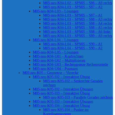
M05-neu-K04-L02 – SPN05 – S86 – A9 rechts
M05-neu-K04-L03 – SPN05 – S87 – A2
M05-neu-K04-L03 – Lösungen
M05-neu-K04-L03 – SPN05 – S87 – A1
M05-neu-K04-L03 – SPN05 – S88 – A3 rechts
M05-neu-K04-L03 – SPN05 – S88 – A4 rechts
M05-neu-K04-L03 – SPN05 – S88 – A5 rechts
M05-neu-K04-L03 – SPN05 – S88 – A6 links
M05-neu-K04-L03 – SPN05 – S89 – A9 rechts
M05-neu-K04-L04 – Lösungen
M05-neu-K04-L04 – SPN05 – S90 – A1
M05-neu-K04-L04 – SPN05 – S90 – A2
M05-neu-K04-L05 – Lösungen
M05-neu-K04-U01 – Kopfrechnen
M05-neu-K04-U02 – Multiplizieren
M05-neu-K04-U03 – Rechengesetze Rechenvorteile
M05-neu-K04-U04 – Potenzen
M05-neu-K05 – Geometrie – Vierecke
M05-neu-K05-I02 – Interaktive Übung
M05-neu-K05-I02 – Senkrechte Geraden
zeichnen
M05-neu-K05-I02 – Interaktive Übungen
M05-neu-K05-I03 – Interaktive Übung
M05-neu-K05-I03 – Parallele Geraden zeichnen
M05-neu-K05-I03 – Interaktive Übungen
M05-neu-K05-I04 – Interaktive Übung
M05-neu-K05-I04 – Punkte im
Koordinatensystem