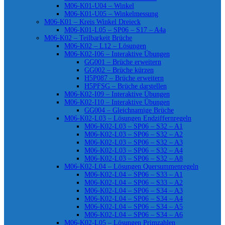
M06-K01-U04 – Winkel
M06-K01-U05 – Winkelmessung
M06-K01 – Kreis Winkel Dreieck
M06-K01-L05 – SP06 – S17 – A4a
M06-K02 – Teilbarkeit Brüche
M06-K02 – L12 – Lösungen
M06-K02-I06 – Interaktive Übungen
GG001 – Brüche erweitern
GG002 – Brüche kürzen
H5P087 – Brüche erweitern
H5PFSG – Brüche darstellen
M06-K02-I09 – Interaktive Übungen
M06-K02-I10 – Interaktive Übungen
GG004 – Gleichnamige Brüche
M06-K02-L03 – Lösungen Endziffernregeln
M06-K02-L03 – SP06 – S32 – A1
M06-K02-L03 – SP06 – S32 – A2
M06-K02-L03 – SP06 – S32 – A3
M06-K02-L03 – SP06 – S32 – A4
M06-K02-L03 – SP06 – S32 – A8
M06-K02-L04 – Lösungen Quersummenregeln
M06-K02-L04 – SP06 – S33 – A1
M06-K02-L04 – SP06 – S33 – A2
M06-K02-L04 – SP06 – S34 – A3
M06-K02-L04 – SP06 – S34 – A4
M06-K02-L04 – SP06 – S34 – A5
M06-K02-L04 – SP06 – S34 – A6
M06-K02-L05 – Lösungen Primzahlen