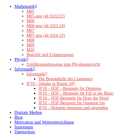
Zum
Mathematik
Inhalt
M05
springen
M05-neu (ab SJ22/23)
M06
M06-neu (ab SJ23-24)
M07
M07-neu (ab SJ24-25)
M08
M09
M10
Begriffe und Erläuterungen
Physik
Einführungshinweise zum Physikunterricht
Informatik
Informatik
Die Bestandteile des Computers
IF10 – Inhalte in Klasse 10
IF10 – H5P – Beispiele für Dominos
IF10 – H5P – Beispiele für Fill in the Blanc
IF10 – H5P-Beispiele für Drag the Word
IF10 – H5P-Beispiele für Question Set
IF10 – Hotspots benutzen und anwenden
Digitale Medien
Blog
Motivation und Weiterentwicklung
Impressum
Datenschutz