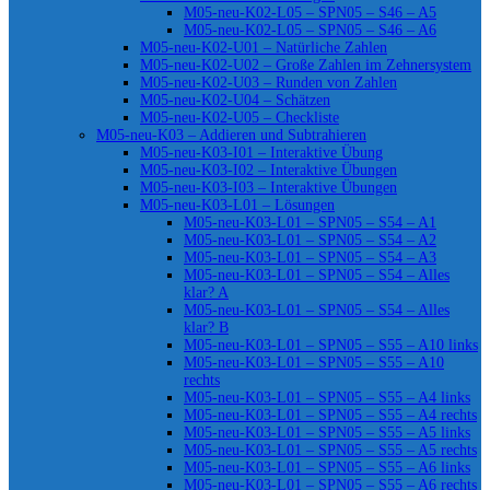
M05-neu-K02-L05 – SPN05 – S46 – A5
M05-neu-K02-L05 – SPN05 – S46 – A6
M05-neu-K02-U01 – Natürliche Zahlen
M05-neu-K02-U02 – Große Zahlen im Zehnersystem
M05-neu-K02-U03 – Runden von Zahlen
M05-neu-K02-U04 – Schätzen
M05-neu-K02-U05 – Checkliste
M05-neu-K03 – Addieren und Subtrahieren
M05-neu-K03-I01 – Interaktive Übung
M05-neu-K03-I02 – Interaktive Übungen
M05-neu-K03-I03 – Interaktive Übungen
M05-neu-K03-L01 – Lösungen
M05-neu-K03-L01 – SPN05 – S54 – A1
M05-neu-K03-L01 – SPN05 – S54 – A2
M05-neu-K03-L01 – SPN05 – S54 – A3
M05-neu-K03-L01 – SPN05 – S54 – Alles
klar? A
M05-neu-K03-L01 – SPN05 – S54 – Alles
klar? B
M05-neu-K03-L01 – SPN05 – S55 – A10 links
M05-neu-K03-L01 – SPN05 – S55 – A10
rechts
M05-neu-K03-L01 – SPN05 – S55 – A4 links
M05-neu-K03-L01 – SPN05 – S55 – A4 rechts
M05-neu-K03-L01 – SPN05 – S55 – A5 links
M05-neu-K03-L01 – SPN05 – S55 – A5 rechts
M05-neu-K03-L01 – SPN05 – S55 – A6 links
M05-neu-K03-L01 – SPN05 – S55 – A6 rechts