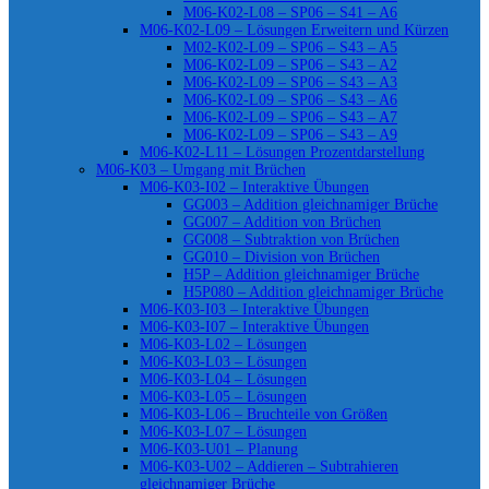
M06-K02-L08 – SP06 – S41 – A6
M06-K02-L09 – Lösungen Erweitern und Kürzen
M02-K02-L09 – SP06 – S43 – A5
M06-K02-L09 – SP06 – S43 – A2
M06-K02-L09 – SP06 – S43 – A3
M06-K02-L09 – SP06 – S43 – A6
M06-K02-L09 – SP06 – S43 – A7
M06-K02-L09 – SP06 – S43 – A9
M06-K02-L11 – Lösungen Prozentdarstellung
M06-K03 – Umgang mit Brüchen
M06-K03-I02 – Interaktive Übungen
GG003 – Addition gleichnamiger Brüche
GG007 – Addition von Brüchen
GG008 – Subtraktion von Brüchen
GG010 – Division von Brüchen
H5P – Addition gleichnamiger Brüche
H5P080 – Addition gleichnamiger Brüche
M06-K03-I03 – Interaktive Übungen
M06-K03-I07 – Interaktive Übungen
M06-K03-L02 – Lösungen
M06-K03-L03 – Lösungen
M06-K03-L04 – Lösungen
M06-K03-L05 – Lösungen
M06-K03-L06 – Bruchteile von Größen
M06-K03-L07 – Lösungen
M06-K03-U01 – Planung
M06-K03-U02 – Addieren – Subtrahieren
gleichnamiger Brüche