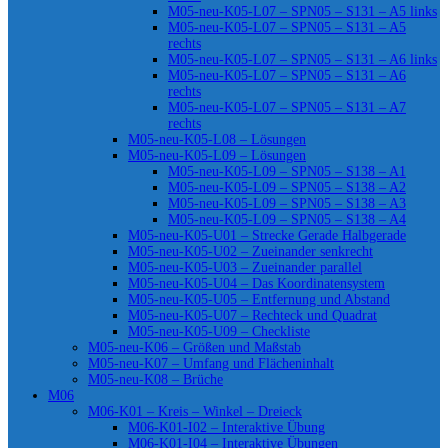
M05-neu-K05-L07 – SPN05 – S131 – A5 links
M05-neu-K05-L07 – SPN05 – S131 – A5
rechts
M05-neu-K05-L07 – SPN05 – S131 – A6 links
M05-neu-K05-L07 – SPN05 – S131 – A6
rechts
M05-neu-K05-L07 – SPN05 – S131 – A7
rechts
M05-neu-K05-L08 – Lösungen
M05-neu-K05-L09 – Lösungen
M05-neu-K05-L09 – SPN05 – S138 – A1
M05-neu-K05-L09 – SPN05 – S138 – A2
M05-neu-K05-L09 – SPN05 – S138 – A3
M05-neu-K05-L09 – SPN05 – S138 – A4
M05-neu-K05-U01 – Strecke Gerade Halbgerade
M05-neu-K05-U02 – Zueinander senkrecht
M05-neu-K05-U03 – Zueinander parallel
M05-neu-K05-U04 – Das Koordinatensystem
M05-neu-K05-U05 – Entfernung und Abstand
M05-neu-K05-U07 – Rechteck und Quadrat
M05-neu-K05-U09 – Checkliste
M05-neu-K06 – Größen und Maßstab
M05-neu-K07 – Umfang und Flächeninhalt
M05-neu-K08 – Brüche
M06
M06-K01 – Kreis – Winkel – Dreieck
M06-K01-I02 – Interaktive Übung
M06-K01-I04 – Interaktive Übungen