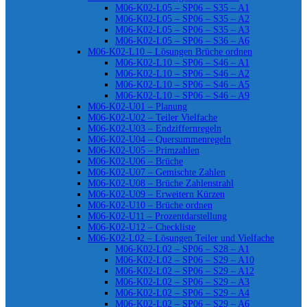
M06-K02-L05 – SP06 – S35 – A1
M06-K02-L05 – SP06 – S35 – A2
M06-K02-L05 – SP06 – S35 – A3
M06-K02-L05 – SP06 – S36 – A6
M06-K02-L10 – Lösungen Brüche ordnen
M06-K02-L10 – SP06 – S46 – A1
M06-K02-L10 – SP06 – S46 – A2
M06-K02-L10 – SP06 – S46 – A5
M06-K02-L10 – SP06 – S46 – A9
M06-K02-U01 – Planung
M06-K02-U02 – Teiler Vielfache
M06-K02-U03 – Endziffernregeln
M06-K02-U04 – Quersummenregeln
M06-K02-U05 – Primzahlen
M06-K02-U06 – Brüche
M06-K02-U07 – Gemischte Zahlen
M06-K02-U08 – Brüche Zahlenstrahl
M06-K02-U09 – Erweitern Kürzen
M06-K02-U10 – Brüche ordnen
M06-K02-U11 – Prozentdarstellung
M06-K02-U12 – Checkliste
M06-K02-L02 – Lösungen Teiler und Vielfache
M06-K02-L02 – SP06 – S28 – A1
M06-K02-L02 – SP06 – S29 – A10
M06-K02-L02 – SP06 – S29 – A12
M06-K02-L02 – SP06 – S29 – A3
M06-K02-L02 – SP06 – S29 – A4
M06-K02-L02 – SP06 – S29 – A6