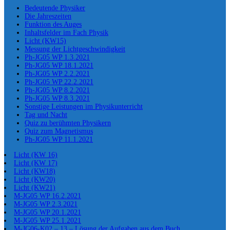
Bedeutende Physiker
Die Jahreszeiten
Funktion des Auges
Inhaltsfelder im Fach Physik
Licht (KW15)
Messung der Lichtgeschwindigkeit
Ph-JG05 WP 1.3.2021
Ph-JG05 WP 18.1.2021
Ph-JG05 WP 2.2.2021
Ph-JG05 WP 22.2.2021
Ph-JG05 WP 8.2.2021
Ph-JG05 WP 8.3.2021
Sonstige Leistungen im Physikunterricht
Tag und Nacht
Quiz zu berühmten Physikern
Quiz zum Magnetismus
Ph-JG05 WP 11.1.2021
Licht (KW 16)
Licht (KW 17)
Licht (KW18)
Licht (KW20)
Licht (KW21)
M-JG05 WP 16.2.2021
M-JG05 WP 2.3.2021
M-JG05 WP 20.1.2021
M-JG05 WP 25.1.2021
M-JG06-K02 – 13 – Lösung der Aufgaben aus dem Buch