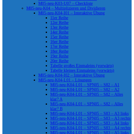
M05-neu-K03-U07 – Checkliste
M05-neu-K04 – Multiplizieren und Dividieren
M05-neu-K04-I01 – Interaktive Übung
11er Reihe
12er Reihe
13er Reihe
14er Reihe
15er Reihe
16er Reihe
17er Reihe
18er Reihe
19er Reihe
20er Reihe
Tabelle großes Einmaleins (vorwärts)
Tabelle kleines Einmaleins (vorwärts)
M05-neu-K04-I02 – Interaktive Übung
M05-neu-K04-L01 – Lösungen
M05-neu-K04-L01 – SPN05 – S82 – A1
M05-neu-K04-L01 – SPN05 – S82 – A2
M05-neu-K04-L01 – SPN05 – S82 – Alles
klar? A
M05-neu-K04-L01 – SPN05 – S82 – Alles
klar? B
M05-neu-K04-L01 – SPN05 – S83 – A3 links
M05-neu-K04-L01 – SPN05 – S83 – A3 rechts
M05-neu-K04-L01 – SPN05 – S83 – A4 links
M05-neu-K04-L01 – SPN05 – S83 – A4 rechts
M05-neu-K04-L01 – SPN05 – S83 – A5 links