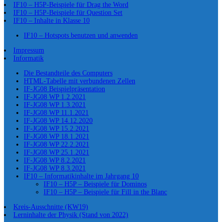
IF10 – H5P-Beispiele für Drag the Word
IF10 – H5P-Beispiele für Question Set
IF10 – Inhalte in Klasse 10
IF10 – Hotspots benutzen und anwenden
Impressum
Informatik
Die Bestandteile des Computers
HTML-Tabelle mit verbundenen Zellen
IF-JG08 Beispielpräsentation
IF-JG08 WP 1.2.2021
IF-JG08 WP 1.3.2021
IF-JG08 WP 11.1.2021
IF-JG08 WP 14.12.2020
IF-JG08 WP 15.2.2021
IF-JG08 WP 18.1.2021
IF-JG08 WP 22.2.2021
IF-JG08 WP 25.1.2021
IF-JG08 WP 8.2.2021
IF-JG08 WP 8.3.2021
IF10 – Informatikinhalte im Jahrgang 10
IF10 – H5P – Beispiele für Dominos
IF10 – H5P – Beispiele für Fill in the Blanc
Kreis-Ausschnitte (KW19)
Lerninhalte der Physik (Stand von 2022)