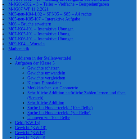
M-JG06-K02 – 3 – Teiler – Vielfache – Beispielaufgaben
M-JG07 WP 11.2.2021
M05-neu-K04-L02 – SPN05 – S85 – A4 rechts
M05-neu-K05-I07 – Interaktive Aufgabe
M06 – Brüche erweitern
M07-K04-I01 – Interaktive Übungen
M07-K05-I01 – Interaktive Übung
M07-K06-I01 – Interaktive Übungen
M09-K04 – Wurzeln
Mathematik
Addieren in der Stellenwerttafel
Aufgaben der Klasse 5
Gewichte schätzen
Gewichte umwandeln
Gewichte vergleichen
Kleines Einmaleins
Merkkärtchen zur Geometrie
Schriftliche Addition natürliche Zahlen lernen und üben
(Scratch)
Schriftliche Addition
Suche im Hunderterfeld (10er Reihe)
Suche im Hunderterfeld (5er Reihe)
Übungen zur 10er Reihe
Geld (KW 15)
Gewicht (KW 18)
Gewicht (KW19)
Gewicht (KW20)