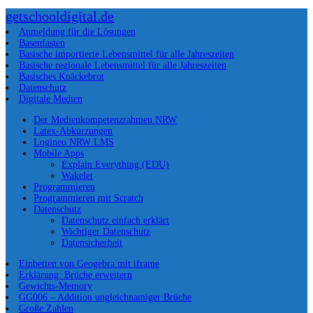
getschooldigital.de
Anmeldung für die Lösungen
Basenfasten
Basische importierte Lebensmittel für alle Jahreszeiten
Basische regionale Lebensmittel für alle Jahreszeiten
Basisches Knäckebrot
Datenschutz
Digitale Medien
Der Medienkompetenzrahmen NRW
Latex-Abkürzungen
Logineo NRW LMS
Mobile Apps
Explain Everything (EDU)
Wakelet
Programmieren
Programmieren mit Scratch
Datenschutz
Datenschutz einfach erklärt
Wichtiger Datenschutz
Datensicherheit
Einbetten von Geogebra mit iframe
Erklärung: Brüche erweitern
Gewichts-Memory
GG006 – Addition ungleichnamiger Brüche
Große Zahlen