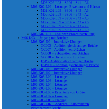
M06-K02-L08 – SP06 – S41 – A6
M06-K02-L09 – Lösungen Erweitern und Kürzen
M02-K02-L09 – SP06 – S43 – A5
M06-K02-L09 – SP06 – S43 – A2
M06-K02-L09 – SP06 – S43 – A3
M06-K02-L09 – SP06 – S43 – A6
M06-K02-L09 – SP06 – S43 – A7
M06-K02-L09 – SP06 – S43 – A9
M06-K02-L11 – Lösungen Prozentdarstellung
M06-K03 – Umgang mit Brüchen
M06-K03-I02 – Interaktive Übungen
GG003 – Addition gleichnamiger Brüche
GG007 – Addition von Brüchen
GG008 – Subtraktion von Brüchen
GG010 – Division von Brüchen
H5P – Addition gleichnamiger Brüche
H5P080 – Addition gleichnamiger Brüche
M06-K03-I03 – Interaktive Übungen
M06-K03-I07 – Interaktive Übungen
M06-K03-L02 – Lösungen
M06-K03-L03 – Lösungen
M06-K03-L04 – Lösungen
M06-K03-L05 – Lösungen
M06-K03-L06 – Bruchteile von Größen
M06-K03-L07 – Lösungen
M06-K03-U01 – Planung
M06-K03-U02 – Addieren – Subtrahieren
gleichnamiger Brüche