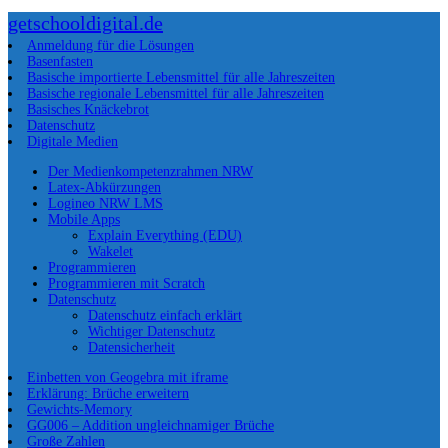
getschooldigital.de
Anmeldung für die Lösungen
Basenfasten
Basische importierte Lebensmittel für alle Jahreszeiten
Basische regionale Lebensmittel für alle Jahreszeiten
Basisches Knäckebrot
Datenschutz
Digitale Medien
Der Medienkompetenzrahmen NRW
Latex-Abkürzungen
Logineo NRW LMS
Mobile Apps
Explain Everything (EDU)
Wakelet
Programmieren
Programmieren mit Scratch
Datenschutz
Datenschutz einfach erklärt
Wichtiger Datenschutz
Datensicherheit
Einbetten von Geogebra mit iframe
Erklärung: Brüche erweitern
Gewichts-Memory
GG006 – Addition ungleichnamiger Brüche
Große Zahlen