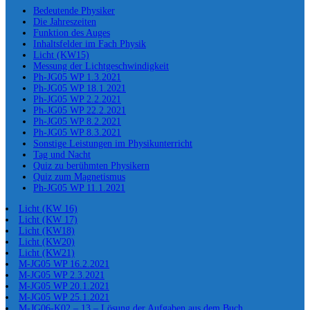
Bedeutende Physiker
Die Jahreszeiten
Funktion des Auges
Inhaltsfelder im Fach Physik
Licht (KW15)
Messung der Lichtgeschwindigkeit
Ph-JG05 WP 1.3.2021
Ph-JG05 WP 18.1.2021
Ph-JG05 WP 2.2.2021
Ph-JG05 WP 22.2.2021
Ph-JG05 WP 8.2.2021
Ph-JG05 WP 8.3.2021
Sonstige Leistungen im Physikunterricht
Tag und Nacht
Quiz zu berühmten Physikern
Quiz zum Magnetismus
Ph-JG05 WP 11.1.2021
Licht (KW 16)
Licht (KW 17)
Licht (KW18)
Licht (KW20)
Licht (KW21)
M-JG05 WP 16.2.2021
M-JG05 WP 2.3.2021
M-JG05 WP 20.1.2021
M-JG05 WP 25.1.2021
M-JG06-K02 – 13 – Lösung der Aufgaben aus dem Buch