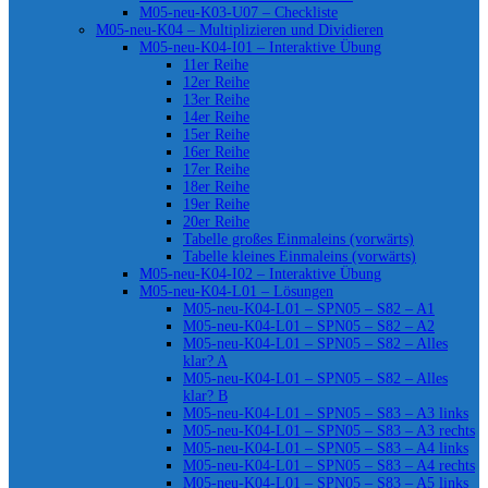
M05-neu-K03-U07 – Checkliste
M05-neu-K04 – Multiplizieren und Dividieren
M05-neu-K04-I01 – Interaktive Übung
11er Reihe
12er Reihe
13er Reihe
14er Reihe
15er Reihe
16er Reihe
17er Reihe
18er Reihe
19er Reihe
20er Reihe
Tabelle großes Einmaleins (vorwärts)
Tabelle kleines Einmaleins (vorwärts)
M05-neu-K04-I02 – Interaktive Übung
M05-neu-K04-L01 – Lösungen
M05-neu-K04-L01 – SPN05 – S82 – A1
M05-neu-K04-L01 – SPN05 – S82 – A2
M05-neu-K04-L01 – SPN05 – S82 – Alles
klar? A
M05-neu-K04-L01 – SPN05 – S82 – Alles
klar? B
M05-neu-K04-L01 – SPN05 – S83 – A3 links
M05-neu-K04-L01 – SPN05 – S83 – A3 rechts
M05-neu-K04-L01 – SPN05 – S83 – A4 links
M05-neu-K04-L01 – SPN05 – S83 – A4 rechts
M05-neu-K04-L01 – SPN05 – S83 – A5 links