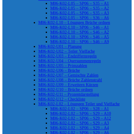
M06-K02-L05 – SP06 – S35 – A1
M06-K02-L05 – SP06 – S35 – A2
M06-K02-L05 – SP06 – S35 – A3
M06-K02-L05 – SP06 – S36 – A6
M06-K02-L10 – Lösungen Brüche ordnen
M06-K02-L10 – SP06 – S46 – A1
M06-K02-L10 – SP06 – S46 – A2
M06-K02-L10 – SP06 – S46 – A5
M06-K02-L10 – SP06 – S46 – A9
M06-K02-U01 – Planung
M06-K02-U02 – Teiler Vielfache
M06-K02-U03 – Endziffernregeln
M06-K02-U04 – Quersummenregeln
M06-K02-U05 – Primzahlen
M06-K02-U06 – Brüche
M06-K02-U07 – Gemischte Zahlen
M06-K02-U08 – Brüche Zahlenstrahl
M06-K02-U09 – Erweitern Kürzen
M06-K02-U10 – Brüche ordnen
M06-K02-U11 – Prozentdarstellung
M06-K02-U12 – Checkliste
M06-K02-L02 – Lösungen Teiler und Vielfache
M06-K02-L02 – SP06 – S28 – A1
M06-K02-L02 – SP06 – S29 – A10
M06-K02-L02 – SP06 – S29 – A12
M06-K02-L02 – SP06 – S29 – A3
M06-K02-L02 – SP06 – S29 – A4
M06-K02-L02 – SP06 – S29 – A6