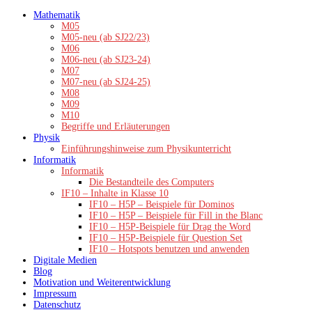
Zum
Mathematik
Inhalt
M05
springen
M05-neu (ab SJ22/23)
M06
M06-neu (ab SJ23-24)
M07
M07-neu (ab SJ24-25)
M08
M09
M10
Begriffe und Erläuterungen
Physik
Einführungshinweise zum Physikunterricht
Informatik
Informatik
Die Bestandteile des Computers
IF10 – Inhalte in Klasse 10
IF10 – H5P – Beispiele für Dominos
IF10 – H5P – Beispiele für Fill in the Blanc
IF10 – H5P-Beispiele für Drag the Word
IF10 – H5P-Beispiele für Question Set
IF10 – Hotspots benutzen und anwenden
Digitale Medien
Blog
Motivation und Weiterentwicklung
Impressum
Datenschutz