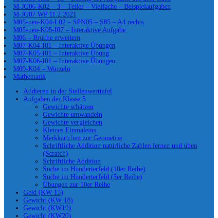
M-JG06-K02 – 3 – Teiler – Vielfache – Beispielaufgaben
M-JG07 WP 11.2.2021
M05-neu-K04-L02 – SPN05 – S85 – A4 rechts
M05-neu-K05-I07 – Interaktive Aufgabe
M06 – Brüche erweitern
M07-K04-I01 – Interaktive Übungen
M07-K05-I01 – Interaktive Übung
M07-K06-I01 – Interaktive Übungen
M09-K04 – Wurzeln
Mathematik
Addieren in der Stellenwerttafel
Aufgaben der Klasse 5
Gewichte schätzen
Gewichte umwandeln
Gewichte vergleichen
Kleines Einmaleins
Merkkärtchen zur Geometrie
Schriftliche Addition natürliche Zahlen lernen und üben
(Scratch)
Schriftliche Addition
Suche im Hunderterfeld (10er Reihe)
Suche im Hunderterfeld (5er Reihe)
Übungen zur 10er Reihe
Geld (KW 15)
Gewicht (KW 18)
Gewicht (KW19)
Gewicht (KW20)