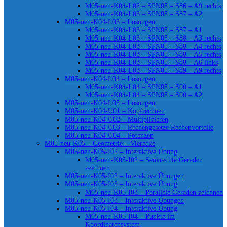
M05-neu-K04-L02 – SPN05 – S86 – A9 rechts
M05-neu-K04-L03 – SPN05 – S87 – A2
M05-neu-K04-L03 – Lösungen
M05-neu-K04-L03 – SPN05 – S87 – A1
M05-neu-K04-L03 – SPN05 – S88 – A3 rechts
M05-neu-K04-L03 – SPN05 – S88 – A4 rechts
M05-neu-K04-L03 – SPN05 – S88 – A5 rechts
M05-neu-K04-L03 – SPN05 – S88 – A6 links
M05-neu-K04-L03 – SPN05 – S89 – A9 rechts
M05-neu-K04-L04 – Lösungen
M05-neu-K04-L04 – SPN05 – S90 – A1
M05-neu-K04-L04 – SPN05 – S90 – A2
M05-neu-K04-L05 – Lösungen
M05-neu-K04-U01 – Kopfrechnen
M05-neu-K04-U02 – Multiplizieren
M05-neu-K04-U03 – Rechengesetze Rechenvorteile
M05-neu-K04-U04 – Potenzen
M05-neu-K05 – Geometrie – Vierecke
M05-neu-K05-I02 – Interaktive Übung
M05-neu-K05-I02 – Senkrechte Geraden
zeichnen
M05-neu-K05-I02 – Interaktive Übungen
M05-neu-K05-I03 – Interaktive Übung
M05-neu-K05-I03 – Parallele Geraden zeichnen
M05-neu-K05-I03 – Interaktive Übungen
M05-neu-K05-I04 – Interaktive Übung
M05-neu-K05-I04 – Punkte im
Koordinatensystem