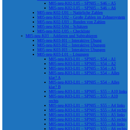
M05-neu-K02-L05 – SPN05 – S46 – A5
M05-neu-K02-L05 – SPN05 – S46 – A6
M05-neu-K02-U01 – Natürliche Zahlen
M05-neu-K02-U02 – Große Zahlen im Zehnersystem
M05-neu-K02-U03 – Runden von Zahlen
M05-neu-K02-U04 – Schätzen
M05-neu-K02-U05 – Checkliste
M05-neu-K03 – Addieren und Subtrahieren
M05-neu-K03-I01 – Interaktive Übung
M05-neu-K03-I02 – Interaktive Übungen
M05-neu-K03-I03 – Interaktive Übungen
M05-neu-K03-L01 – Lösungen
M05-neu-K03-L01 – SPN05 – S54 – A1
M05-neu-K03-L01 – SPN05 – S54 – A2
M05-neu-K03-L01 – SPN05 – S54 – A3
M05-neu-K03-L01 – SPN05 – S54 – Alles
klar? A
M05-neu-K03-L01 – SPN05 – S54 – Alles
klar? B
M05-neu-K03-L01 – SPN05 – S55 – A10 links
M05-neu-K03-L01 – SPN05 – S55 – A10
rechts
M05-neu-K03-L01 – SPN05 – S55 – A4 links
M05-neu-K03-L01 – SPN05 – S55 – A4 rechts
M05-neu-K03-L01 – SPN05 – S55 – A5 links
M05-neu-K03-L01 – SPN05 – S55 – A5 rechts
M05-neu-K03-L01 – SPN05 – S55 – A6 links
M05-neu-K03-L01 – SPN05 – S55 – A6 rechts