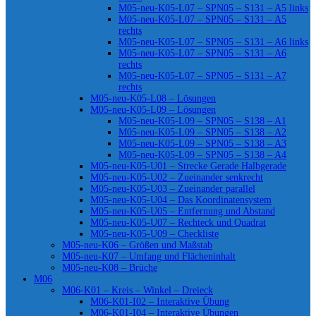
M05-neu-K05-L07 – SPN05 – S131 – A5 links
M05-neu-K05-L07 – SPN05 – S131 – A5
rechts
M05-neu-K05-L07 – SPN05 – S131 – A6 links
M05-neu-K05-L07 – SPN05 – S131 – A6
rechts
M05-neu-K05-L07 – SPN05 – S131 – A7
rechts
M05-neu-K05-L08 – Lösungen
M05-neu-K05-L09 – Lösungen
M05-neu-K05-L09 – SPN05 – S138 – A1
M05-neu-K05-L09 – SPN05 – S138 – A2
M05-neu-K05-L09 – SPN05 – S138 – A3
M05-neu-K05-L09 – SPN05 – S138 – A4
M05-neu-K05-U01 – Strecke Gerade Halbgerade
M05-neu-K05-U02 – Zueinander senkrecht
M05-neu-K05-U03 – Zueinander parallel
M05-neu-K05-U04 – Das Koordinatensystem
M05-neu-K05-U05 – Entfernung und Abstand
M05-neu-K05-U07 – Rechteck und Quadrat
M05-neu-K05-U09 – Checkliste
M05-neu-K06 – Größen und Maßstab
M05-neu-K07 – Umfang und Flächeninhalt
M05-neu-K08 – Brüche
M06
M06-K01 – Kreis – Winkel – Dreieck
M06-K01-I02 – Interaktive Übung
M06-K01-I04 – Interaktive Übungen