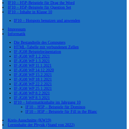
IF10 – H5P-Beispiele für Drag the Word
IF10 – H5P-Beispiele für Question Set
IF10 – Inhalte in Klasse 10
IF10 – Hotspots benutzen und anwenden
Impressum
Informatik
Die Bestandteile des Computers
HTML-Tabelle mit verbundenen Zellen
IF-JG08 Beispielpräsentation
IF-JG08 WP 1.2.2021
IF-JG08 WP 1.3.2021
IF-JG08 WP 11.1.2021
IF-JG08 WP 14.12.2020
IF-JG08 WP 15.2.2021
IF-JG08 WP 18.1.2021
IF-JG08 WP 22.2.2021
IF-JG08 WP 25.1.2021
IF-JG08 WP 8.2.2021
IF-JG08 WP 8.3.2021
IF10 – Informatikinhalte im Jahrgang 10
IF10 – H5P – Beispiele für Dominos
IF10 – H5P – Beispiele für Fill in the Blanc
Kreis-Ausschnitte (KW19)
Lerninhalte der Physik (Stand von 2022)