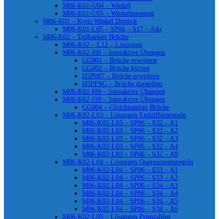
M06-K01-U04 – Winkel
M06-K01-U05 – Winkelmessung
M06-K01 – Kreis Winkel Dreieck
M06-K01-L05 – SP06 – S17 – A4a
M06-K02 – Teilbarkeit Brüche
M06-K02 – L12 – Lösungen
M06-K02-I06 – Interaktive Übungen
GG001 – Brüche erweitern
GG002 – Brüche kürzen
H5P087 – Brüche erweitern
H5PFSG – Brüche darstellen
M06-K02-I09 – Interaktive Übungen
M06-K02-I10 – Interaktive Übungen
GG004 – Gleichnamige Brüche
M06-K02-L03 – Lösungen Endziffernregeln
M06-K02-L03 – SP06 – S32 – A1
M06-K02-L03 – SP06 – S32 – A2
M06-K02-L03 – SP06 – S32 – A3
M06-K02-L03 – SP06 – S32 – A4
M06-K02-L03 – SP06 – S32 – A8
M06-K02-L04 – Lösungen Quersummenregeln
M06-K02-L04 – SP06 – S33 – A1
M06-K02-L04 – SP06 – S33 – A2
M06-K02-L04 – SP06 – S34 – A3
M06-K02-L04 – SP06 – S34 – A4
M06-K02-L04 – SP06 – S34 – A5
M06-K02-L04 – SP06 – S34 – A6
M06-K02-L05 – Lösungen Primzahlen